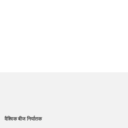
हों।
आज ही हाइलैंड हाइब्रिड सीड्स आज़माएं
वैश्विक बीज निर्यातक