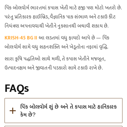
પિંક બોલવોર્મ ભારતમાં કપાસ ખેતી માટે હજી પણ મોટો ખતરો છે.
પરંતુ પ્રતિકારક હાઈબ્રિડ, વૈજ્ઞાનિક પાક સંભાળ અને ટકાઉ કીટ
નિયંત્રણ અપનાવવાથી ખેતીને નુકસાનથી બચાવી શકાય છે.
KRISH-45 BG II
આ લડતમાં વધુ ફાયદો આપે છે — પિંક
બોલવોર્મ સામે વધુ સહનશક્તિ અને ખેડૂતોના નફામાં વૃદ્ધિ.
સારા કૃષિ પદ્ધતિઓ સાથે મળી, તે કપાસ ખેતીને મજબૂત,
ઉત્પાદનક્ષમ અને જીવાતની પડકારો સામે ટકાઉ રાખે છે.
FAQs
+
પિંક બોલવોર્મ શું છે અને તે કપાસ માટે હાનિકારક
કેમ છે?