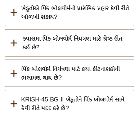
+
ખેડૂતોએ પિંક બોલવોર્મનો પ્રારંભિક પ્રહાર કેવી રીતે
ઓળખી શકાય?
+
કપાસમાં પિંક બોલવોર્મ નિયંત્રણ માટે શ્રેષ્ઠ રીત
કઈ છે?
+
પિંક બોલવોર્મ નિયંત્રણ માટે કયા કીટનાશકોની
ભલામણ થાય છે?
+
KRISH-45 BG II ખેડૂતોને પિંક બોલવોર્મ સામે
કેવી રીતે મદદ કરે છે?