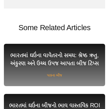
Some Related Articles
ભારતમાં ઘઉંના વાવેતરનો સમય: શ્રેષ્ઠ ઋતુ,
અંકુરણ અને ઉચ્ચ ઉપજ આપતા બીજ ટિપ્સ
પાકના બીજ
ભારતમાં ઘઉંના બીજનો ભાવ વાસ્તવિક ROI