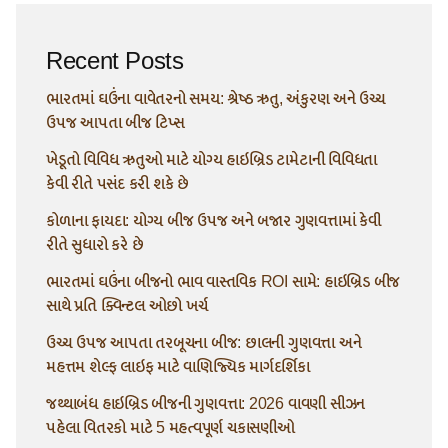
Recent Posts
ભારતમાં ઘઉંના વાવેતરનો સમય: શ્રેષ્ઠ ઋતુ, અંકુરણ અને ઉચ્ચ
ઉપજ આપતા બીજ ટિપ્સ
ખેડૂતો વિવિધ ઋતુઓ માટે યોગ્ય હાઇબ્રિડ ટામેટાની વિવિધતા
કેવી રીતે પસંદ કરી શકે છે
કોળાના ફાયદા: યોગ્ય બીજ ઉપજ અને બજાર ગુણવત્તામાં કેવી
રીતે સુધારો કરે છે
ભારતમાં ઘઉંના બીજનો ભાવ વાસ્તવિક ROI સામે: હાઇબ્રિડ બીજ
સાથે પ્રતિ ક્વિન્ટલ ઓછો ખર્ચ
ઉચ્ચ ઉપજ આપતા તરબૂચના બીજ: છાલની ગુણવત્તા અને
મહત્તમ શેલ્ફ લાઇફ માટે વાણિજ્યિક માર્ગદર્શિકા
જથ્થાબંધ હાઇબ્રિડ બીજની ગુણવત્તા: 2026 વાવણી સીઝન
પહેલા વિતરકો માટે 5 મહત્વપૂર્ણ ચકાસણીઓ