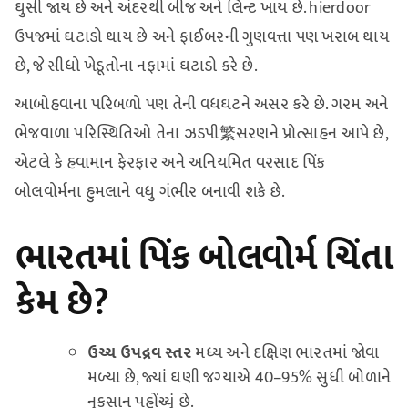
ઘુસી જાય છે અને અંદરથી બીજ અને લિન્ટ ખાય છે. hierdoor
ઉપજમાં ઘટાડો થાય છે અને ફાઈબરની ગુણવત્તા પણ ખરાબ થાય
છે, જે સીધો ખેડૂતોના નફામાં ઘટાડો કરે છે.
આબોહવાના પરિબળો પણ તેની વધઘટને અસર કરે છે. ગરમ અને
ભેજવાળા પરિસ્થિતિઓ તેના ઝડપી繁સરણને પ્રોત્સાહન આપે છે,
એટલે કે હવામાન ફેરફાર અને અનિયમિત વરસાદ પિંક
બોલવોર્મના હુમલાને વધુ ગંભીર બનાવી શકે છે.
ભારતમાં પિંક બોલવોર્મ ચિંતા
કેમ છે?
ઉચ્ચ ઉપદ્રવ સ્તર
મધ્ય અને દક્ષિણ ભારતમાં જોવા
મળ્યા છે, જ્યાં ઘણી જગ્યાએ 40–95% સુધી બોળાને
નુકસાન પહોંચ્યું છે.