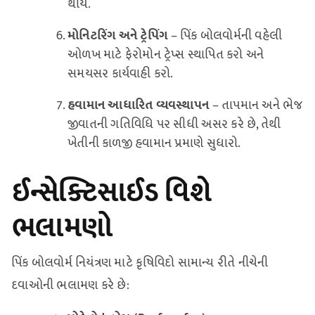
થાય.
મોનિટરિંગ અને ટ્રેપિંગ
– પિંક બોલવોર્મની વહેલી
ઓળખ માટે ફેરોમોન ટ્રેપ્સ સ્થાપિત કરો અને
સમયસર કાર્યવાહી કરો.
હવામાન આધારિત વ્યવસ્થાપન
– તાપમાન અને ભેજ
જીવાતની ગતિવિધિ પર સીધી અસર કરે છે, તેથી
ખેતીની કાળજી હવામાન પ્રમાણે સુધારો.
ઈન્સેક્ટિસાઈડ વિશે
ભલામણો
પિંક બોલવોર્મ નિયંત્રણ માટે કૃષિવિદો સામાન્ય રીતે નીચેની
દવાઓની ભલામણ કરે છે: