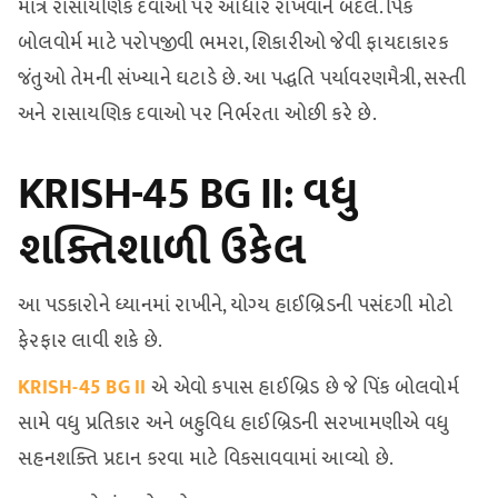
માત્ર રાસાયણિક દવાઓ પર આધાર રાખવાને બદલે. પિંક
બોલવોર્મ માટે પરોપજીવી ભમરા, શિકારીઓ જેવી ફાયદાકારક
જંતુઓ તેમની સંખ્યાને ઘટાડે છે. આ પદ્ધતિ પર્યાવરણમૈત્રી, સસ્તી
અને રાસાયણિક દવાઓ પર નિર્ભરતા ઓછી કરે છે.
KRISH-45 BG II: વધુ
શક્તિશાળી ઉકેલ
આ પડકારોને ધ્યાનમાં રાખીને, યોગ્ય હાઈબ્રિડની પસંદગી મોટો
ફેરફાર લાવી શકે છે.
KRISH-45 BG II
એ એવો કપાસ હાઈબ્રિડ છે જે પિંક બોલવોર્મ
સામે વધુ પ્રતિકાર અને બહુવિધ હાઈબ્રિડની સરખામણીએ વધુ
સહનશક્તિ પ્રદાન કરવા માટે વિકસાવવામાં આવ્યો છે.