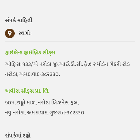
સંપર્ક માહિતી
સ્થળો:
હાઇલેન્ડ હાઇબ્રિડ સીડ્સ
ઓફિસ: ૧૩૩/એ નરોડા જી.આઈ.ડી.સી. ફેઝ ૨ મોર્ડન બેકરી રોડ
નરોડા, અમદાવાદ-૩૮૨૩૩૦.
અવીરા સીડ્સ પ્રા. લિ.
૬૦૫, છઠ્ઠો માળ, નરોડા બિઝનેસ હબ,
નવું નરોડા, અમદાવાદ, ગુજરાત-૩૮૨૩૩૦
સંપર્કમાં રહો