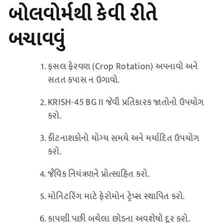
બોલવોર્મથી કેવી રીતે
બચાવવું
ફસલ ફેરવણ (Crop Rotation) અપનાવો અને
સતત કપાસ ન ઉગાવો.
KRISH-45 BG II જેવી પ્રતિકારક જાતોનો ઉપયોગ
કરો.
કીટનાશકોનો યોગ્ય સમયે અને મર્યાદિત ઉપયોગ
કરો.
જૈવિક નિયંત્રણને પ્રોત્સાહિત કરો.
મોનિટરિંગ માટે ફેરોમોન ટ્રેપ્સ સ્થાપિત કરો.
કાપણી પછી બચેલા છોડના અવશેષો દૂર કરો.