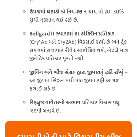
ઉપજમાં ઘટાડો
જો નિયંત્રણ ન થાય તો 20–30%
સુધી નુકસાન થઈ શકે છે.
Bollgard II કપાસમાં Bt ટોક્સિન પ્રતિકાર
(Cry1Ac અને Cry2Ab) વિકસાઈ રહ્યો છે અને ટૂંક
સમયમાં સત્તાવાર રીતે દસ્તાવેજિત થશે, એટલે માત્ર
જીનેટિક પ્રતિકાર પૂરતો નથી.
જીનિંગ અને બીજ સંગ્રહ દ્વારા જીવાતનું ટકી રહેવું
–
આ જીવાત સિઝન પછી પણ જીવંત રહી આગળ
ફેલાઈ શકે છે.
રિફ્યુજ વાવેતરનો અભાવ
પ્રતિકાર વિકાસ વધુ
ઝડપી બનાવે છે.