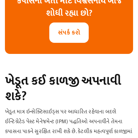
કપાસની ખેતી માટે વિશ્વસનીય બીજ
શોધી રહ્યા છો?
સંપર્ક કરો
ખેડૂત કઈ કાળજી અપનાવી
શકે?
ખેડૂત માત્ર ઇન્સેક્ટિસાઈડ્સ પર આધારિત રહેવાના બદલે
ઈન્ટિગ્રેટેડ પેસ્ટ મેનેજમેન્ટ (IPM) પદ્ધતિઓ અપનાવીને તેમના
કપાસના પાકને સુરક્ષિત રાખી શકે છે. કેટલીક મહત્વપૂર્ણ કાળજીમાં