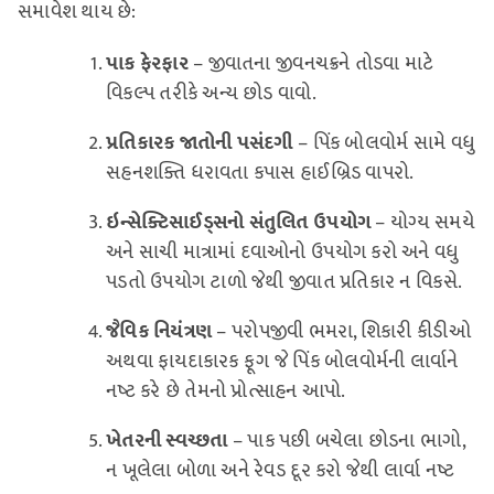
સમાવેશ થાય છે:
પાક ફેરફાર
– જીવાતના જીવનચક્રને તોડવા માટે
વિકલ્પ તરીકે અન્ય છોડ વાવો.
પ્રતિકારક જાતોની પસંદગી
– પિંક બોલવોર્મ સામે વધુ
સહનશક્તિ ધરાવતા કપાસ હાઈબ્રિડ વાપરો.
ઇન્સેક્ટિસાઈડ્સનો સંતુલિત ઉપયોગ
– યોગ્ય સમયે
અને સાચી માત્રામાં દવાઓનો ઉપયોગ કરો અને વધુ
પડતો ઉપયોગ ટાળો જેથી જીવાત પ્રતિકાર ન વિકસે.
જૈવિક નિયંત્રણ
– પરોપજીવી ભમરા, શિકારી કીડીઓ
અથવા ફાયદાકારક ફૂગ જે પિંક બોલવોર્મની લાર્વાને
નષ્ટ કરે છે તેમનો પ્રોત્સાહન આપો.
ખેતરની સ્વચ્છતા
– પાક પછી બચેલા છોડના ભાગો,
ન ખૂલેલા બોળા અને રેવડ દૂર કરો જેથી લાર્વા નષ્ટ