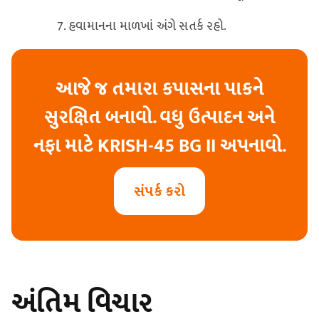
હવામાનના માળખાં અંગે સતર્ક રહો.
આજે જ તમારા કપાસના પાકને
સુરક્ષિત બનાવો. વધુ ઉત્પાદન અને
નફા માટે KRISH-45 BG II અપનાવો.
સંપર્ક કરો
અંતિમ વિચાર