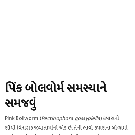
પિંક બોલવોર્મ સમસ્યાને
સમજવું
Pink Bollworm (
Pectinophora gossypiella
) કપાસનો
સૌથી વિનાશક જીવાતોમાંનો એક છે. તેની લાર્વા કપાસના બોળામાં