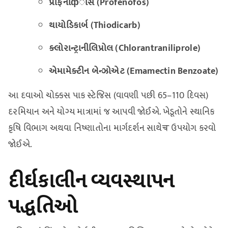
પ્રોફેનોфોસ (Profenofos)
થાયોડિકાર્બ (Thiodicarb)
ક્લોરાન્ટ્રાનીલિપ્રોલ (Chlorantraniliprole)
એમામેક્ટીન બેન્ઝોએટ (Emamectin Benzoate)
આ દવાઓ ચોક્કસ પાક સ્ટેજિસ (વાવણી પછી 65–110 દિવસ)
દરમિયાન અને યોગ્ય માત્રામાં જ આપવી જોઈએ. ખેડૂતોને સ્થાનિક
કૃષિ વિભાગ અથવા નિષ્ણાતોના માર્ગદર્શન સાથેच ઉપયોગ કરવો
જોઈએ.
દીર્ઘકાલીન વ્યવસ્થાપન
પદ્ધતિઓ