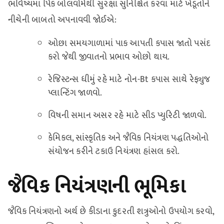
ભવિષ્યમાં પિંક બોલવોર્મથી સુરક્ષા સુનિશ્ચિત કરવા માટે ખેડૂતોને
નીચેની બાબતો અપનાવવી જોઈએ:
ઓછા સમયગાળામાં પાક આપતી કપાસ જાતો પસંદ
કરો જેથી જીવાતનો પ્રભાવ ઓછો થાય.
રેજિસ્ટન્સ ધીમું રહે માટે નોન-Bt કપાસ સાથે રેફ્યુજ
પ્લાન્ટિંગ જાળવો.
વિષની સમાન અસર રહે માટે સીડ પ્યુરિટી જાળવો.
કેમિકલ, સાંસ્કૃતિક અને જૈવિક નિયંત્રણ પદ્ધતિઓનો
સંયોજન કરીને ટકાઉ નિયંત્રણ હાંસલ કરો.
જૈવિક નિયંત્રણની ભૂમિકા
જૈવિક નિયંત્રણનો અર્થ છે કીડાના કુદરતી શત્રુઓનો ઉપયોગ કરવો,