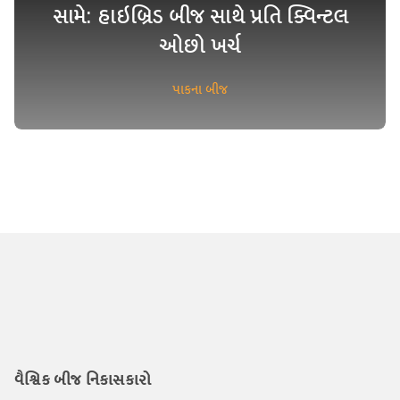
સામે: હાઇબ્રિડ બીજ સાથે પ્રતિ ક્વિન્ટલ
ઓછો ખર્ચ
પાકના બીજ
વૈશ્વિક બીજ નિકાસકારો