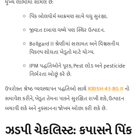
મુખ્ય લાભોમાં સામેલ છે:
પિંક બોલવોર્મ આક્રમણ સામે વધુ સુરક્ષા.
જીવાત દબાણ વચ્ચે પણ સ્થિર ઉત્પાદન.
Bollgard II શ્રેણીમાં સલામત અને વિશ્વસનીય
વિકલ્પ શોધતા ખેડૂતો માટે યોગ્ય.
IPM પદ્ધતિઓને પૂરક, Pest લોડ અને pesticide
નિર્ભરતા ઓછું કરે છે.
ઉપરોક્ત શ્રેષ્ઠ વ્યવસ્થાપન પદ્ધતિઓ સાથે
KRISH-45
BG II
નો
સમાવેશ કરીને, ખેડૂત તેમના પાકને સુરક્ષિત રાખી શકે, ઉત્પાદન
બચાવી શકે અને નુકસાનના જોખમ ઓછા કરી શકે છે.
ઝડપી ચેકલિસ્ટ: કપાસને પિંક