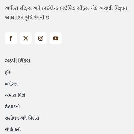
અવીરા સીડ્સ અને હાઇલેન્ડ હાઇબ્રિડ સીડ્સ એક અગ્રણી વિજ્ઞાન
આધારિત કૃષિ કંપની છે.
ઝડપી લિંક્સ
હોમ
બ્લોગ્સ
અમારા વિશે
ઉત્પાદનો
સંશોધન અને વિકાસ
સંપર્ક કરો