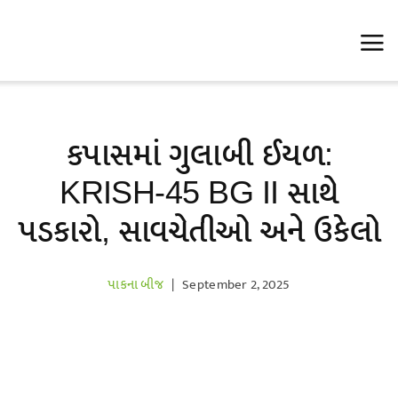
Skip
to
content
કપાસમાં ગુલાબી ઈયળ:
KRISH-45 BG II સાથે
પડકારો, સાવચેતીઓ અને ઉકેલો
પાકના બીજ
|
September 2, 2025