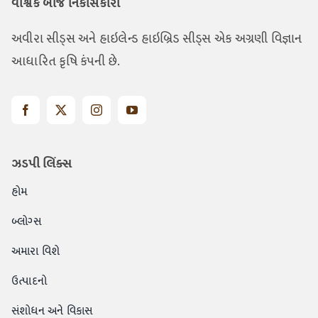
વૈશ્વિક બીજ નિકાસકારો
અવીરા સીડ્સ અને હાઇલેન્ડ હાઇબ્રિડ સીડ્સ એક અગ્રણી વિજ્ઞાન
આધારિત કૃષિ કંપની છે.
ઝડપી લિંક્સ
હોમ
બ્લોગ્સ
અમારા વિશે
ઉત્પાદનો
સંશોધન અને વિકાસ