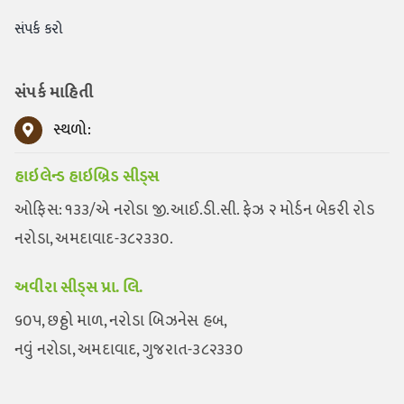
સંપર્ક કરો
સંપર્ક માહિતી
સ્થળો:
હાઇલેન્ડ હાઇબ્રિડ સીડ્સ
ઓફિસ: ૧૩૩/એ નરોડા જી.આઈ.ડી.સી. ફેઝ ૨ મોર્ડન બેકરી રોડ
નરોડા, અમદાવાદ-૩૮૨૩૩૦.
અવીરા સીડ્સ પ્રા. લિ.
૬૦૫, છઠ્ઠો માળ, નરોડા બિઝનેસ હબ,
નવું નરોડા, અમદાવાદ, ગુજરાત-૩૮૨૩૩૦