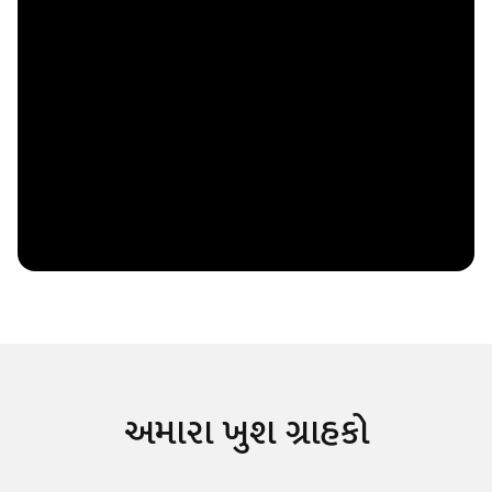
અમારા ખુશ ગ્રાહકો