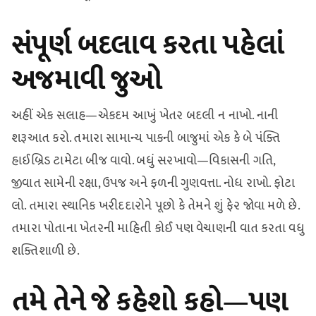
સંપૂર્ણ બદલાવ કરતા પહેલાં
અજમાવી જુઓ
અહીં એક સલાહ—એકદમ આખું ખેતર બદલી ન નાખો. નાની
શરૂઆત કરો. તમારા સામાન્ય પાકની બાજુમાં એક કે બે પંક્તિ
હાઈબ્રિડ ટામેટા બીજ વાવો. બધું સરખાવો—વિકાસની ગતિ,
જીવાત સામેની રક્ષા, ઉપજ અને ફળની ગુણવત્તા. નોધ રાખો. ફોટા
લો. તમારા સ્થાનિક ખરીદદારોને પૂછો કે તેમને શું ફેર જોવા મળે છે.
તમારા પોતાના ખેતરની માહિતી કોઈ પણ વેચાણની વાત કરતા વધુ
શક્તિશાળી છે.
તમે તેને જે કહેશો કહો—પણ