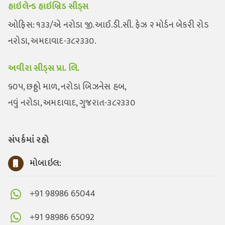
હાઇલેન્ડ હાઇબ્રિડ સીડ્સ
ઓફિસ: ૧૩૩/એ નરોડા જી.આઈ.ડી.સી. ફેઝ ૨ મોર્ડન બેકરી રોડ
નરોડા, અમદાવાદ-૩૮૨૩૩૦.
અવીરા સીડ્સ પ્રા. લિ.
૬૦૫, છઠ્ઠો માળ, નરોડા બિઝનેસ હબ,
નવું નરોડા, અમદાવાદ, ગુજરાત-૩૮૨૩૩૦
સંપર્કમાં રહો
મોબાઇલ:
+91 98986 65044
+91 98986 65092