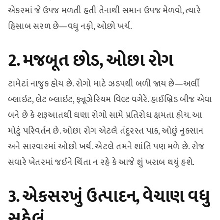
એકરમાં જે ઉપજ મળતી હતી તેનાથી સમાન ઉપજ મેળવો, ત્યારે
હિસાબ સરળ છે—વધુ નફો, ઓછો ખર્ચ.
2. મજબૂત છોડ, ઓછા રોગ
ટામેટાં નાજુક હોય છે. રોગો માટે ઝડપથી બળી જાય છે—અર્લી
બ્લાઇટ, લેટ બ્લાઇટ, ફ્યૂઝેરિયમ વિલ્ટ વગેરે. હાઈબ્રિડ બીજ એવા
બને છે કે શરૂઆતથી ઘણા રોગો સામે પ્રતિરોધ ક્ષમતા હોય. આ
મોટું પરિવર્તન છે. ઓછા રોગ એટલે તંદુરસ્ત પાક, ઓછું નુકસાન
અને સારવારમાં ઓછો ખર્ચ. એટલે તમને શાંતિ પણ મળે છે. રોજ
સવારે ખેતરમાં જઈને ચિંતા ન રહે કે આજે શું ખરાબ થયું હશે.
3. એકસરખું ઉત્પાદન, વેચાણ વધુ
સહેલું