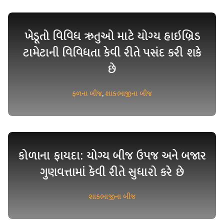
ખેડૂતો વિવિધ ઋતુઓ માટે યોગ્ય હાઇબ્રિડ
ટામેટાની વિવિધતા કેવી રીતે પસંદ કરી શકે
છે
ફળના બીજ
,
શાકભાજીના બીજ
કોળાના ફાયદા: યોગ્ય બીજ ઉપજ અને બજાર
ગુણવત્તામાં કેવી રીતે સુધારો કરે છે
શાકભાજીના બીજ