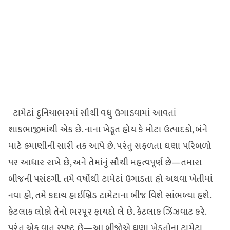
ટામેટાં દુનિયાભરમાં સૌથી વધુ ઉગાડવામાં આવતાં
શાકભાજીમાંથી એક છે. નાના ખેડૂત હોય કે મોટા ઉત્પાદકો, બંને
માટે કમાણીની સારી તક આપે છે. પરંતુ સફળતા ઘણા પરિબળો
પર આધાર રાખે છે, અને તેમાંનું સૌથી મહત્વપૂર્ણ છે—તમારા
બીજની પસંદગી. તમે વર્ષોથી ટામેટાં ઉગાડતા હો અથવા ખેતીમાં
નવા હો, તમે કદાચ હાઇબ્રિડ ટામેટાના બીજ વિશે સાંભળ્યા હશે.
કેટલાક લોકો તેનો ભરપૂર ફાયદો લે છે. કેટલાક ઝિંઝવાટ કરે.
પરંતુ એક વાત સ્પષ્ટ છે—આ બીજોએ ઘણા ખેડૂતોના ટામેટા