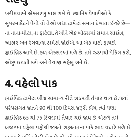
ખરીદદારને એકસરખું માલ ગમે છે. સ્થાનિક વેપારીઓ કે
સુપરમાર્કેટને વેચો તો તેઓ બધા ટામેટાં સમાન દેખાતા ઇચ્છે છે—
ના નાના-મોટા, ના ફાટેલા. તેઓને એક બોક્સમાં સમાન સાઇઝ,
આકાર અને રંગવાળા ટામેટાં જોઈએ. આ એક મોટો ફાયદો
હાઈબ્રિડ આપે છે. ફળ એકસરખાં મળે છે. તમે ઝડપથી પેકિંગ કરો,
ઓછું છટણી કરો અને વેચાણ સહેલું બને છે.
4. વહેલો પાક
હાઈબ્રિડ ટામેટા બીજ સામાન્ય રીતે ઝડપથી તૈયાર થાય છે. જ્યાં
પરંપરાગત જાતને 90 થી 100 દિવસ જરૂરી હોય, ત્યાં ઘણા
હાઈબ્રિડ 65 થી 75 દિવસમાં તૈયાર થઈ જાય છે. એટલે તમે
બજારમાં વહેલા પહોંચી જાઓ. શરૂઆતના પાકે ભાવ વધારે મળે છે