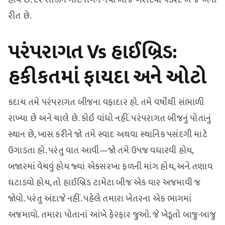
રીત છે.
પરંપરાગત Vs હાઈબ્રિડ:
હકીકતમાં ફાયદા અને ઓટો
કદાચ તમે પરંપરાગત બીજના વફાદાર હો. તમે વર્ષોથી સંભાળી
રાખ્યા છે અને ચાલે છે. કોઈ વાંધો નહીં. પરંપરાગત બીજનું પોતાનું
સ્થાન છે, ખાસ કરીને જો તમે સ્વાદ અથવા સ્થાનિક પસંદગી માટે
ઉગાડતા હો. પરંતુ વાત આવી—જો તમે ઉપજ વધારવી હોય,
બજારમાં વેચવું હોય જ્યાં એકસરખા ફળની માંગ હોય, અને તણાવ
ઘટાડવો હોય, તો હાઈબ્રિડ ટામેટા બીજ એક વાર અજમાવી જ
જોવો. પરંતુ અંદાજે નહીં. પહેલે તમારા ખેતરના એક ભાગમાં
અજમાવો. તમારા પોતાનાં આંખે ફેરફાર જુઓ. જે ખેડૂતો બાજુ-બાજુ