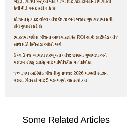
ખેડૂતો વિવિધ ઋતુઓ માટે યોગ્ય હાઇબ્રિડ ટામેટાની વિવિધતા
કેવી રીતે પસંદ કરી શકે છે
કોળાના ફાયદા: યોગ્ય બીજ ઉપજ અને બજાર ગુણવત્તામાં કેવી
રીતે સુધારો કરે છે
ભારતમાં ઘઉંના બીજનો ભાવ વાસ્તવિક ROI સામે: હાઇબ્રિડ બીજ
સાથે પ્રતિ ક્વિન્ટલ ઓછો ખર્ચ
ઉચ્ચ ઉપજ આપતા તરબૂચના બીજ: છાલની ગુણવત્તા અને
મહત્તમ શેલ્ફ લાઇફ માટે વાણિજ્યિક માર્ગદર્શિકા
જથ્થાબંધ હાઇબ્રિડ બીજની ગુણવત્તા: 2026 વાવણી સીઝન
પહેલા વિતરકો માટે 5 મહત્વપૂર્ણ ચકાસણીઓ
Some Related Articles