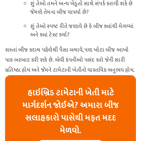
શું તેઓ તમને અન્ય ખેડૂતો સાથે સંપર્ક કરાવી શકે છે
જેમણે તેમના બીજ વાપર્યા છે?
શું તેઓ સ્પષ્ટ રીતે જણાવે છે કે બીજ ક્યાંથી મેળવ્યાં
અને ક્યાં ટેસ્ટ કર્યા?
સસ્તાં બીજ કદાચ પહેલેથી પૈસા બચાવે, પણ ખોટા બીજ આખો
પાક બરબાદ કરી શકે છે. એવી કંપનીઓ પસંદ કરો જેની સારી
પ્રતિષ્ઠા હોય અને જેમને ટામેટાની ખેતીનો વાસ્તવિક અનુભવ હોય.
હાઇબ્રિડ ટામેટાની ખેતી માટે
માર્ગદર્શન જોઈએ? અમારા બીજ
સલાહકારો પાસેથી મફત મદદ
મેળવો.