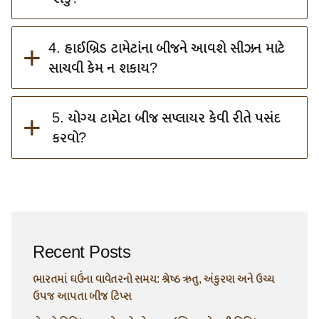
+
4. હાઈબ્રિડ ટામેટાંના બીજને આવશે સીઝન માટે
સાચવી કેમ ન શકાય?
+
5. યોગ્ય ટામેટા બીજ સપ્લાયર કેવી રીતે પસંદ
કરવો?
Recent Posts
ભારતમાં ઘઉંના વાવેતરનો સમય: શ્રેષ્ઠ ઋતુ, અંકુરણ અને ઉચ્ચ
ઉપજ આપતા બીજ ટિપ્સ