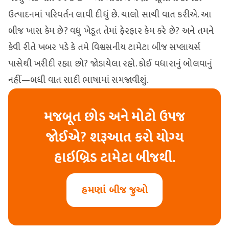
ઉત્પાદનમાં પરિવર્તન લાવી દીધું છે. ચાલો સાચી વાત કરીએ. આ
બીજ ખાસ કેમ છે? વધુ ખેડૂત તેમાં ફેરફાર કેમ કરે છે? અને તમને
કેવી રીતે ખબર પડે કે તમે વિશ્વસનીય ટામેટા બીજ સપ્લાયર્સ
પાસેથી ખરીદી રહ્યા છો? જોડાયેલા રહો. કોઈ વધારાનું બોલવાનું
નહીં—બધી વાત સાદી ભાષામાં સમજાવીશું.
મજબૂત છોડ અને મોટો ઉપજ
જોઈએ? શરૂઆત કરો યોગ્ય
હાઇબ્રિડ ટામેટા બીજથી.
હમણાં બીજ જુઓ