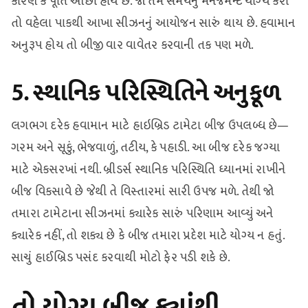
કારણ કે પૂર્તિ ઓછી હોય છે. જો તમે સમયનું મેનેજમેન્ટ યોગ્ય કરો
તો વહેલા પાકથી આખા સીઝનનું આયોજન સારું થાય છે. હવામાન
અનુરૂપ હોય તો બીજી વાર વાવેતર કરવાની તક પણ મળે.
5. સ્થાનિક પરિસ્થિતિને અનુકૂળ
લગભગ દરેક હવામાન માટે હાઇબ્રિડ ટામેટા બીજ ઉપલબ્ધ છે—
ગરમ અને સૂકું, ભેજવાળું, તટીય, કે પહાડી. આ બીજ દરેક જગ્યા
માટે એકસરખાં નથી. બ્રીડર્સ સ્થાનિક પરિસ્થિતિ ધ્યાનમાં રાખીને
બીજ વિકસાવે છે જેથી તે વિસ્તારમાં સારી ઉપજ મળે. તેથી જો
તમારા ટામેટાના સીઝનમાં ક્યારેક સારું પરિણામ આવ્યું અને
ક્યારેક નહીં, તો શક્ય છે કે બીજ તમારા પ્રદેશ માટે યોગ્ય ન હતું.
સાચું હાઈબ્રિડ પસંદ કરવાથી મોટો ફેર પડી શકે છે.
તો યોગ્ય બીજ ક્યાંથી