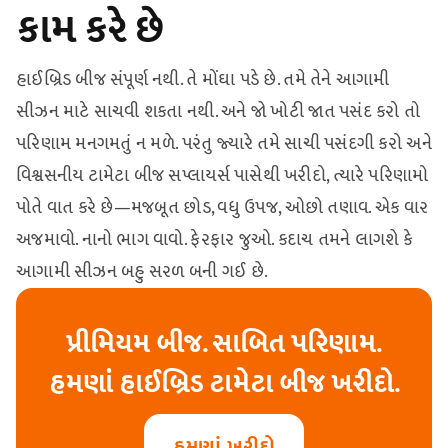
કામ કરે છે
હાઈબ્રિડ બીજ સંપૂર્ણ નથી. તે મોંઘા પડે છે. તમે તેને આગામી
સીઝન માટે સાચવી શકતા નથી. અને જો ખોટી જાત પસંદ કરો તો
પરિણામ મનગમતું ન મળે. પરંતુ જ્યારે તમે સાચી પસંદગી કરો અને
વિશ્વસનીય ટામેટા બીજ સપ્લાયર્સ પાસેથી ખરીદો, ત્યારે પરિણામો
પોતે વાત કરે છે—મજબૂત છોડ, વધુ ઉપજ, ઓછો તણાવ. એક વાર
અજમાવો. નાનો ભાગ વાવો. ફેરફાર જુઓ. કદાચ તમને લાગશે કે
આગામી સીઝન બહુ સરળ બની ગઈ છે.
પ્રીમિયમ બીજ. સાબિત પરિણામ.
હમણાં હાઈબ્રિડ ટામેટા બીજ ખરીદો.
હમણાં ખરીદો