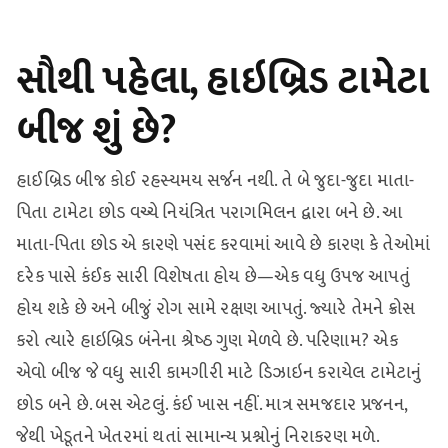
સૌથી પહેલા, હાઇબ્રિડ ટામેટા
બીજ શું છે?
હાઈબ્રિડ બીજ કોઈ રહસ્યમય સર્જન નથી. તે બે જુદા-જુદા માતા-
પિતા ટામેટા છોડ વચ્ચે નિયંત્રિત પરાગમિલન દ્વારા બને છે. આ
માતા-પિતા છોડ એ કારણે પસંદ કરવામાં આવે છે કારણ કે તેઓમાં
દરેક પાસે કંઈક સારી વિશેષતા હોય છે—એક વધુ ઉપજ આપતું
હોય શકે છે અને બીજું રોગ સામે રક્ષણ આપતું. જ્યારે તેમને ક્રોસ
કરો ત્યારે હાઇબ્રિડ બંનેના શ્રેષ્ઠ ગુણ મેળવે છે. પરિણામ? એક
એવો બીજ જે વધુ સારી કામગીરી માટે ડિઝાઇન કરાયેલ ટામેટાનું
છોડ બને છે. બસ એટલું. કંઈ ખાસ નહીં. માત્ર સમજદાર પ્રજનન,
જેથી ખેડૂતને ખેતરમાં થતાં સામાન્ય પ્રશ્નોનું નિરાકરણ મળે.