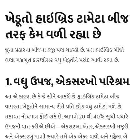
ખેડૂતો હાઇબ્રિડ ટામેટા બીજ
તરફ કેમ વળી રહ્યા છે
જૂના પ્રકારના બીજના હજી પણ ચાહકો છે. પણ હાઇબ્રિડ બીજો
ઘણા મજબૂત કારણોસર વધુ ખેડૂતોને પસંદ આવી રહ્યા છે.
1. વધુ ઉપજ, એકસરખો પરિશ્રમ
આ એ કારણ છે કે જે સૌને આકર્ષે છે. હાઇબ્રિડ ટામેટા બીજ
વાપરતા ખેડૂતોને સામાન્ય રીતે પ્રતિ છોડ વધુ ટામેટાં મળે છે.
તફાવત નોંધપાત્ર હોઈ શકે છે. આપણે 20 થી 40% સુધી વધારે
ઉપજની વાત કરીએ છીએ—એકસરખા ખેતર, એકસરખી મજૂરી
અને એકસરખું પાણી. જ્યારે તમે એક એકર વાવો અને પહેલા બે