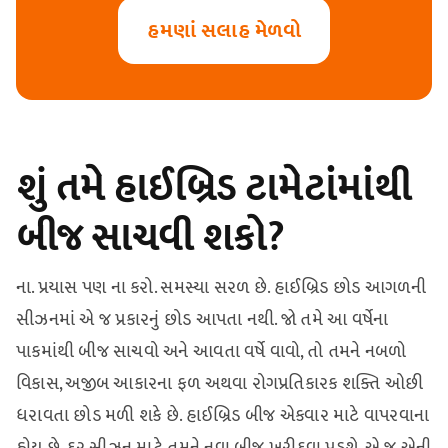
હમણાં સલાહ મેળવો
શું તમે હાઈબ્રિડ ટામેટાંમાંથી
બીજ સાચવી શકો?
ના. પ્રયાસ પણ ના કરો. સમસ્યા સરળ છે. હાઈબ્રિડ છોડ આગળની
સીઝનમાં એ જ પ્રકારનું છોડ આપતા નથી. જો તમે આ વર્ષેના
પાકમાંથી બીજ સાચવો અને આવતા વર્ષે વાવો, તો તમને નબળો
વિકાસ, અજીબ આકારના ફળ અથવા રોગપ્રતિકારક શક્તિ ઓછી
ધરાવતા છોડ મળી શકે છે. હાઈબ્રિડ બીજ એકવાર માટે વાપરવાના
હોય છે. દર સીઝન માટે તમને નવા બીજ ખરીદવા પડશે. એ જ એની