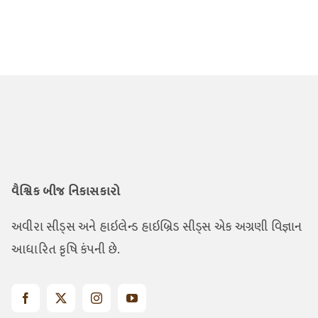
વૈશ્વિક બીજ નિકાસકારો
અવીરા સીડ્સ અને હાઇલેન્ડ હાઇબ્રિડ સીડ્સ એક અગ્રણી વિજ્ઞાન
આધારિત કૃષિ કંપની છે.