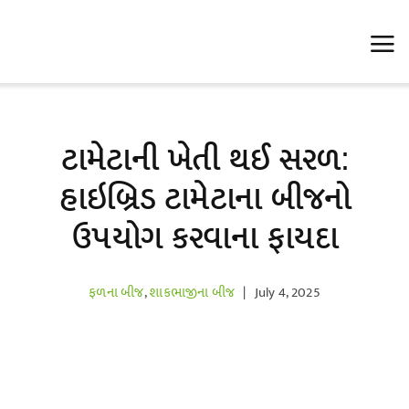
Skip
to
content
ટામેટાની ખેતી થઈ સરળ:
હાઇબ્રિડ ટામેટાના બીજનો
ઉપયોગ કરવાના ફાયદા
ફળના બીજ
,
શાકભાજીના બીજ
|
July 4, 2025