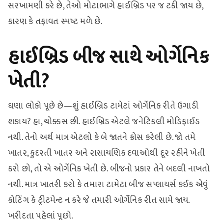
સરખામણી કરે છે, તેઓ મોટાભાગે હાઈબ્રિડ પર જ ટકી જાય છે,
કારણ કે તફાવત સ્પષ્ટ મળે છે.
હાઈબ્રિડ બીજ સાથે ઓર્ગેનિક
ખેતી?
ઘણા લોકો પૂછે છે—શું હાઈબ્રિડ ટામેટાં ઓર્ગેનિક રીતે ઉગાડી
શકાય? હા, ચોક્કસ છી. હાઈબ્રિડ એટલે જનેટિકલી મોડિફાઈડ
નથી. તેનો અર્થ માત્ર એટલો કે બે જાતને ક્રોસ કરેલી છે. જો તમે
ખાતર, કુદરતી ખાતર અને રાસાયણિક દવાઓથી દૂર રહીને ખેતી
કરો છો, તો એ ઓર્ગેનિક ખેતી છે. બીજનો પ્રકાર તેને બદલી નાખતો
નથી. માત્ર ખાતરી કરો કે તમારા ટામેટા બીજ સપ્લાયર્સ કઈક એવું
કોટિંગ કે ટ્રીટમેન્ટ ન કરે જે તમારી ઓર્ગેનિક રીત સામે જાય.
ખરીદતા પહેલાં પૂછો.