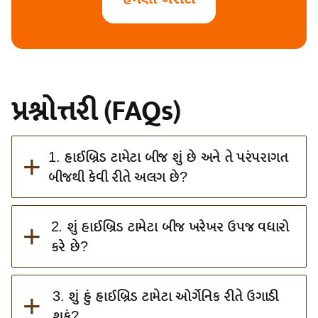
પ્રશ્નોત્તરી (FAQs)
+
1. હાઈબ્રિડ ટામેટા બીજ શું છે અને તે પરંપરાગત
બીજથી કેવી રીતે અલગ છે?
+
2. શું હાઈબ્રિડ ટામેટા બીજ ખરેખર ઉપજ વધારો
કરે છે?
+
3. શું હું હાઈબ્રિડ ટામેટા ઓર્ગેનિક રીતે ઉગાડી
શકું?