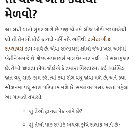
મેળવો?
આ બધી વાતો સુંદર લાગે છે. પણ જો તમે બીજ ખોટી જગ્યાએથી
લો તો તેમાંનો કોઈ ફાયદો નહીં રહે. અહીંથી
ટામેટા બીજ
સપ્લાયર્સ
કામ આવે છે. એવા સપ્લાયર્સ શોધો જેઓ ખરા અર્થમાં
ખેતીને સમજે છે. શ્રેષ્ઠ સપ્લાયર્સ માત્ર વેચનાર નથી—તે સલાહકાર
છે. તેઓ જાણતા હોવા જોઈએ કે તમારા વિસ્તારમાં કઈ હાઈબ્રિડ
જાત વધુ સારું કામ કરે, ત્યાં કયા રોગ વધુ જોવા મળે છે, અને કયા
સીઝનમાં વધુ સારા પરિણામ મળે છે. સપ્લાયર પસંદ કરતા પહેલા
આ બાબતો તપાસો:
શું તેઓ ટ્રાયલ પેક આપે છે?
શું તેઓ પાક સપોર્ટ અથવા કૃષિ સલાહ આપે છે?