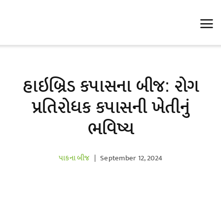
Skip
to
content
હાઇબ્રિડ કપાસના બીજ: રોગ
પ્રતિરોધક કપાસની ખેતીનું
ભવિષ્ય
પાકના બીજ
|
September 12, 2024