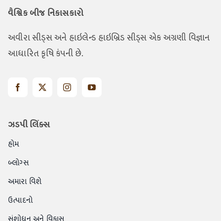
વૈશ્વિક બીજ નિકાસકારો
અવીરા સીડ્સ અને હાઇલેન્ડ હાઇબ્રિડ સીડ્સ એક અગ્રણી વિજ્ઞાન
આધારિત કૃષિ કંપની છે.
ઝડપી લિંક્સ
હોમ
બ્લોગ્સ
અમારા વિશે
ઉત્પાદનો
સંશોધન અને વિકાસ