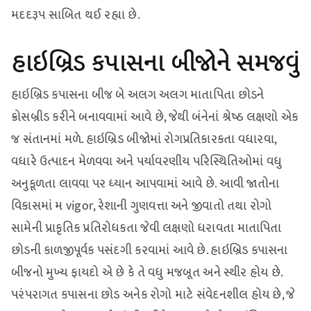
મદદરૂપ સાબિત થઈ રહ્યા છે.
હાઇબ્રિડ કપાસના બીજોને સમજવું
હાઇબ્રિડ કપાસના બીજ બે અલગ અલગ માતાપિતા છોડને
ક્રોસબ્રીડ કરીને બનાવવામાં આવે છે, જેથી બંનેનાં શ્રેષ્ઠ લક્ષણો એક
જ સંતાનમાં મળે. હાઇબ્રિડ બીજોમાં રોગપ્રતિકારકતા વધારવા,
વધારે ઉત્પાદન મેળવવા અને પર્યાવરણીય પરિસ્થિતિઓમાં વધુ
અનુકૂળતા લાવવા પર ધ્યાન આપવામાં આવે છે. આવી જાતોના
વિકાસમાં મ vigor, રેશાની ગુણવત્તા અને જીવાતો તથા રોગો
સામેની પ્રાકૃતિક પ્રતિરોધકતા જેવી લક્ષણો ધરાવતા માતાપિતા
છોડની કાળજીપૂર્વક પસંદગી કરવામાં આવે છે. હાઇબ્રિડ કપાસના
બીજનો મુખ્ય ફાયદો એ છે કે તે વધુ મજબૂત અને સ્થીર હોય છે.
પરંપરાગત કપાસના છોડ અનેક રોગો માટે સંવેદનશીલ હોય છે, જે