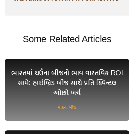
Some Related Articles
ભારતમાં ઘઉંના બીજનો ભાવ વાસ્તવિક ROI
સામે: હાઇબ્રિડ બીજ સાથે પ્રતિ ક્વિન્ટલ
ઓછો ખર્ચ
પાકના બીજ