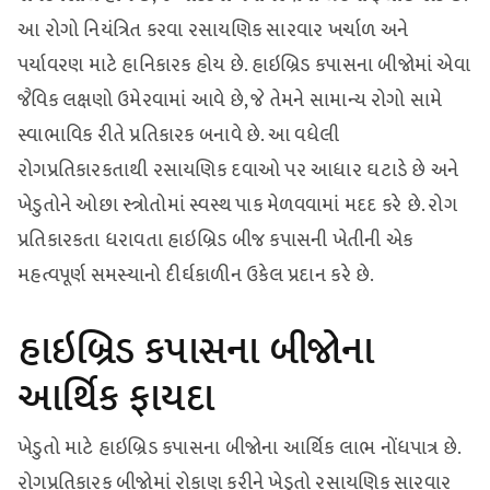
આ રોગો નિયંત્રિત કરવા રસાયણિક સારવાર ખર્ચાળ અને
પર્યાવરણ માટે હાનિકારક હોય છે. હાઇબ્રિડ કપાસના બીજોમાં એવા
જૈવિક લક્ષણો ઉમેરવામાં આવે છે, જે તેમને સામાન્ય રોગો સામે
સ્વાભાવિક રીતે પ્રતિકારક બનાવે છે. આ વધેલી
રોગપ્રતિકારકતાથી રસાયણિક દવાઓ પર આધાર ઘટાડે છે અને
ખેડુતોને ઓછા સ્ત્રોતોમાં સ્વસ્થ પાક મેળવવામાં મદદ કરે છે. રોગ
પ્રતિકારકતા ધરાવતા હાઇબ્રિડ બીજ કપાસની ખેતીની એક
મહત્વપૂર્ણ સમસ્યાનો દીર્ઘકાળીન ઉકેલ પ્રદાન કરે છે.
હાઇબ્રિડ કપાસના બીજોના
આર્થિક ફાયદા
ખેડુતો માટે હાઇબ્રિડ કપાસના બીજોના આર્થિક લાભ નોંધપાત્ર છે.
રોગપ્રતિકારક બીજોમાં રોકાણ કરીને ખેડુતો રસાયણિક સારવાર