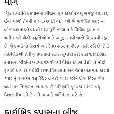
માંગ
ખેડુતો હાઇબ્રિડ કપાસના બીજોના ફાયદાઓને વધુ સમજી રહ્યા છે,
જેના કારણે તેમની માંગ ઝડપથી વધી રહી છે. હાઇબ્રિડ કપાસના
બીજ
પ્રદાતાઓ
વધતી માંગ પૂરી કરવા માટે વિવિધ હવામાન,
જમીન અને ખેતી પદ્ધતિઓ માટે અનુકૂળ નવી જાતો વિકસાવી રહ્યા
છે. એ કંપનીઓ રિસર્ચ અને ડેવલપમેન્ટમાં રોકાણ કરી રહી છે જેથી
હાઇબ્રિડ બીજોની ગુણવત્તામાં સતત સુધારો કરી શકાય. હાઇબ્રિડ
કપાસના બીજોના વ્યાપક ઉપયોગથી વૈશ્વિક કપાસ ઉદ્યોગને મોટો
ફાયદો થાય છે. વધેલી રોગપ્રતિકારકતા અને ઉત્પાદનક્ષમતા કારણે
કપાસનું ઉત્પાદન વધુ સ્થિર બને છે, ખાસ કરીને એવા વિસ્તારોમાં
જ્યાં પાક નિષ્ફળતા સામાન્ય છે. પરિણામે, પુરવઠા સાંકળ વધુ
વિશ્વસનીય બને છે અને ભાવની અસ્થિરતા ઘટે છે.
હાઇબ્રિડ કપાસના બીજ