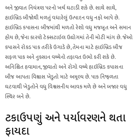
અને જીવાત નિયંત્રણ પરનો ખર્ચ ઘટાડી શકે છે. સાથે સાથે,
હાઇબ્રિડ બીજોથી મળતું વધારેલું ઉત્પાદન વધુ નફો આપે છે.
હાઇબ્રિડ કપાસના બીજમાંથી મળતો રેશો વધુ મજબૂત અને સમાન
હોય છે, જેના કારણે ટેક્સટાઇલ ઉદ્યોગમાં તેની મોટી માંગ છે. જેઓ
કપાસને રોકડ પાક તરીકે ઉગાડે છે, તેમના માટે હાઇબ્રિડ બીજ
સફળ પાક અને નુકસાન વચ્ચેનો તફાવત ઉભો કરી શકે છે.
અનિશ્ચિત હવામાન, જીવાતો અને રોગો વચ્ચે હાઇબ્રિડ કપાસના
બીજ આપતા વિશ્વાસ ખેડુતો માટે અમૂલ્ય છે. પાક નિષ્ફળતા
ઘટવાથી ખેડુતોને વધુ વિશ્વસનીય આવક મળે છે અને બજાર વધુ
સ્થિર બને છે.
ટકાઉપણું અને પર્યાવરણને થતા
ફાયદા