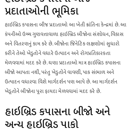
પ્રદાતાઓની ભૂમિકા
હાઇબ્રિડ કપાસના બીજ પ્રદાતાઓ આ ખેતી ક્રાંતિના કેન્દ્રમાં છે. આ
કંપનીઓ ઉચ્ચ ગુણવત્તાવાળા હાઇબ્રિડ બીજોના સંશોધન, વિકાસ
અને વિતરણનું કામ કરે છે. બીજોના જિનેટિક લક્ષણોમાં સુધારો
કરીને તેઓ ખેડુતોને વધારે ઉત્પાદન અને રોગપ્રતિકારકતા
મેળવવામાં મદદ કરે છે. ઘણા પ્રદાતાઓ માત્ર હાઇબ્રિડ કપાસના
બીજો આપતા નથી, પરંતુ ખેડુતોને વાવણી, પાક સંભાળ અને
ઉત્પાદન વધારવા વિશે માર્ગદર્શન પણ આપે છે. આ માર્ગદર્શન
ખેડૂતોને બીજોના પૂરા ફાયદા મેળવવામાં મદદ કરે છે.
હાઇબ્રિડ કપાસના બીજો અને
અન્ય હાઇબ્રિડ પાકો