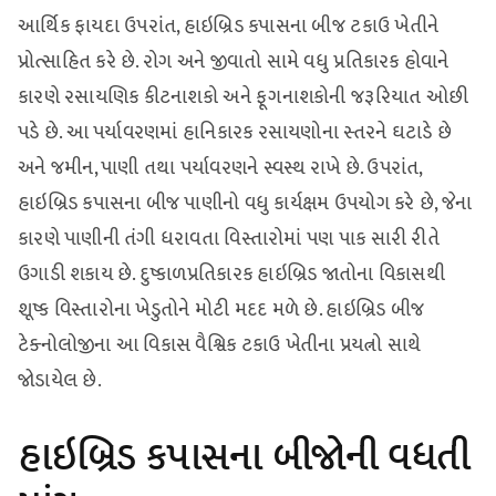
આર્થિક ફાયદા ઉપરાંત, હાઇબ્રિડ કપાસના બીજ ટકાઉ ખેતીને
પ્રોત્સાહિત કરે છે. રોગ અને જીવાતો સામે વધુ પ્રતિકારક હોવાને
કારણે રસાયણિક કીટનાશકો અને ફૂગનાશકોની જરૂરિયાત ઓછી
પડે છે. આ પર્યાવરણમાં હાનિકારક રસાયણોના સ્તરને ઘટાડે છે
અને જમીન, પાણી તથા પર્યાવરણને સ્વસ્થ રાખે છે. ઉપરાંત,
હાઇબ્રિડ કપાસના બીજ પાણીનો વધુ કાર્યક્ષમ ઉપયોગ કરે છે, જેના
કારણે પાણીની તંગી ધરાવતા વિસ્તારોમાં પણ પાક સારી રીતે
ઉગાડી શકાય છે. દુષ્કાળપ્રતિકારક હાઇબ્રિડ જાતોના વિકાસથી
શૂષ્ક વિસ્તારોના ખેડુતોને મોટી મદદ મળે છે. હાઇબ્રિડ બીજ
ટેક્નોલોજીના આ વિકાસ વૈશ્વિક ટકાઉ ખેતીના પ્રયત્નો સાથે
જોડાયેલ છે.
હાઇબ્રિડ કપાસના બીજોની વધતી