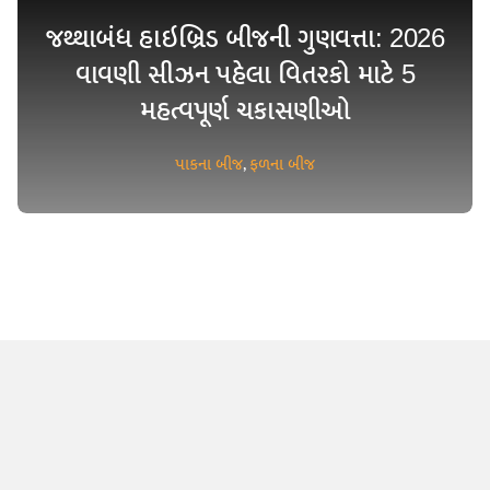
જથ્થાબંધ હાઇબ્રિડ બીજની ગુણવત્તા: 2026
વાવણી સીઝન પહેલા વિતરકો માટે 5
મહત્વપૂર્ણ ચકાસણીઓ
પાકના બીજ
,
ફળના બીજ