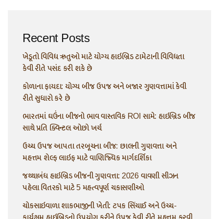
Recent Posts
ખેડૂતો વિવિધ ઋતુઓ માટે યોગ્ય હાઇબ્રિડ ટામેટાની વિવિધતા
કેવી રીતે પસંદ કરી શકે છે
કોળાના ફાયદા: યોગ્ય બીજ ઉપજ અને બજાર ગુણવત્તામાં કેવી
રીતે સુધારો કરે છે
ભારતમાં ઘઉંના બીજનો ભાવ વાસ્તવિક ROI સામે: હાઇબ્રિડ બીજ
સાથે પ્રતિ ક્વિન્ટલ ઓછો ખર્ચ
ઉચ્ચ ઉપજ આપતા તરબૂચના બીજ: છાલની ગુણવત્તા અને
મહત્તમ શેલ્ફ લાઇફ માટે વાણિજ્યિક માર્ગદર્શિકા
જથ્થાબંધ હાઇબ્રિડ બીજની ગુણવત્તા: 2026 વાવણી સીઝન
પહેલા વિતરકો માટે 5 મહત્વપૂર્ણ ચકાસણીઓ
ચોકસાઇવાળા શાકભાજીની ખેતી: ટપક સિંચાઈ અને ઉચ્ચ-
કાર્યક્ષમ હાઇબ્રિડનો ઉપયોગ કરીને ઉપજ કેવી રીતે મહત્તમ કરવી