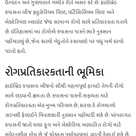
ઉત્પાદન અને ગુણવત્તાને ગંભીર રીતે અસર કરે છે. હાઇબ્રિડ
કપાસના બીજ ફ્યુઝેરિયમ વિલ્ટ, વર્ટિસિલિયમ વિલ્ટ અને
બેક્ટેરિયલ બ્લાઇટ જેવા સામાન્ય રોગો સામે પ્રતિકારકતા ધરાવે
છે. ઇતિહાસમાં આ રોગોએ કપાસના પાકને ભારે નુકસાન
પહોંચાડ્યું છે, જેના કારણે ખેડુતોને રસાયણો પર વધુ ખર્ચ કરવો
પડતો હતો.
રોગપ્રતિકારકતાની ભૂમિકા
હાઇબ્રિડ કપાસના બીજનો સૌથી મહત્વપૂર્ણ ફાયદો તેમની રોગો
સામે લડવાની ક્ષમતા છે. કપાસના પાકની સફળતા માટે
રોગપ્રતિકારકતા એક મુખ્ય પરિબળ છે, કારણ કે રોગચાળો
ઝડપથી ફેલાઈને વિનાશકારી નુકસાન પહોંચાડી શકે છે. પરંપરાગત
કપાસની જાતો ઘણા ફૂગ અને બેક્ટેરિયા આધારિત રોગો માટે
સંવેદનશીલ હોય છે, જે ચોક્કસ પર્યાવરણમાં ઝડપી ફેલાઈ શકે છે.