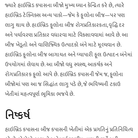
જ્યારે હાઇબ્રિડ કપાસના બીજો મુખ્ય ધ્યાન કેન્દ્રિત કરે છે, ત્યારે
હાઇબ્રિડ ટેક્નિક્સ અન્ય પાકો—જેમ કે ફૂલોના બીજ—પર પણ
લાગુ થાય છે. હાઇબ્રિડ ફૂલોના બીજ રોગપ્રતિકારકતા, વૃદ્ધિ દર
અને પર્યાવરણ પ્રતિકાર વધારવા માટે વિકસાવવામાં આવે છે. આ
બીજ ખેડૂતો અને વાણિજ્યિક ઉત્પાદકો બંને માટે મૂલ્યવાન છે.
હાઇબ્રિડ ફૂલોના બીજ બાગાયત અને વ્યાપારી ફૂલ ઉત્પાદન બંનેમાં
ઉપયોગમાં લેવાય છે. આ બીજો વધુ સ્વસ્થ, આકર્ષક અને
રોગપ્રતિકારક ફૂલો આપે છે. હાઇબ્રિડ કપાસની જેમ જ, ફૂલોના
બીજોમાં પણ આ જ સિદ્ધાંત લાગુ પડે છે, જે ભવિષ્યની ટકાઉ
ખેતીમાં મહત્વપૂર્ણ ભૂમિકા ભજવે છે.
નિષ્કર્ષ
હાઇબ્રિડ કપાસના બીજ કપાસની ખેતીમાં એક પ્રગતિનું પ્રતિનિધિત્વ