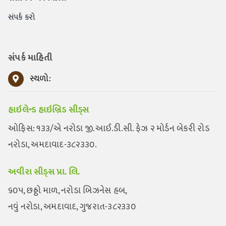
સંપર્ક કરો
સંપર્ક માહિતી
સ્થળો:
હાઇલેન્ડ હાઇબ્રિડ સીડ્સ
ઓફિસ: ૧૩૩/એ નરોડા જી.આઈ.ડી.સી. ફેઝ ૨ મોર્ડન બેકરી રોડ
નરોડા, અમદાવાદ-૩૮૨૩૩૦.
અવીરા સીડ્સ પ્રા. લિ.
૬૦૫, છઠ્ઠો માળ, નરોડા બિઝનેસ હબ,
નવું નરોડા, અમદાવાદ, ગુજરાત-૩૮૨૩૩૦