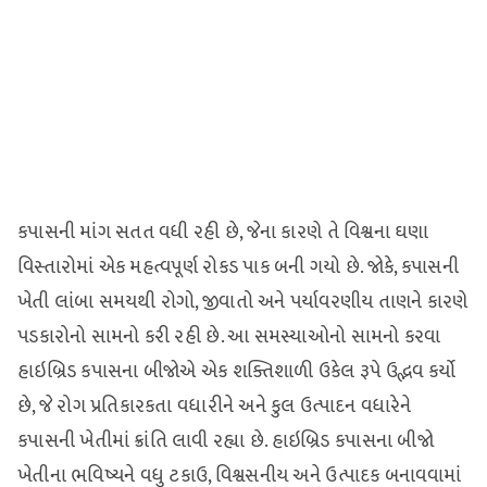
કપાસની માંગ સતત વધી રહી છે, જેના કારણે તે વિશ્વના ઘણા
વિસ્તારોમાં એક મહત્વપૂર્ણ રોકડ પાક બની ગયો છે. જોકે, કપાસની
ખેતી લાંબા સમયથી રોગો, જીવાતો અને પર્યાવરણીય તાણને કારણે
પડકારોનો સામનો કરી રહી છે. આ સમસ્યાઓનો સામનો કરવા
હાઇબ્રિડ કપાસના બીજોએ એક શક્તિશાળી ઉકેલ રૂપે ઉદ્ભવ કર્યો
છે, જે રોગ પ્રતિકારકતા વધારીને અને કુલ ઉત્પાદન વધારેને
કપાસની ખેતીમાં ક્રાંતિ લાવી રહ્યા છે. હાઇબ્રિડ કપાસના બીજો
ખેતીના ભવિષ્યને વધુ ટકાઉ, વિશ્વસનીય અને ઉત્પાદક બનાવવામાં