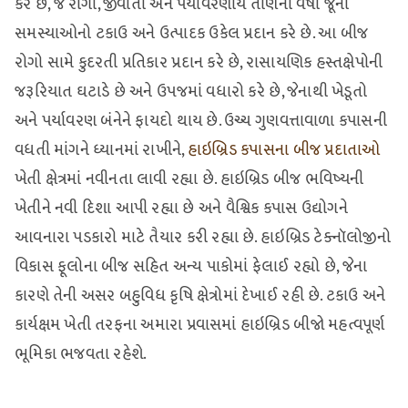
કરે છે, જે રોગો, જીવાતો અને પર્યાવરણીય તાણની વર્ષો જૂની
સમસ્યાઓનો ટકાઉ અને ઉત્પાદક ઉકેલ પ્રદાન કરે છે. આ બીજ
રોગો સામે કુદરતી પ્રતિકાર પ્રદાન કરે છે, રાસાયણિક હસ્તક્ષેપોની
જરૂરિયાત ઘટાડે છે અને ઉપજમાં વધારો કરે છે, જેનાથી ખેડૂતો
અને પર્યાવરણ બંનેને ફાયદો થાય છે. ઉચ્ચ ગુણવત્તાવાળા કપાસની
વધતી માંગને ધ્યાનમાં રાખીને,
હાઇબ્રિડ કપાસના બીજ પ્રદાતાઓ
ખેતી ક્ષેત્રમાં નવીનતા લાવી રહ્યા છે. હાઇબ્રિડ બીજ ભવિષ્યની
ખેતીને નવી દિશા આપી રહ્યા છે અને વૈશ્વિક કપાસ ઉદ્યોગને
આવનારા પડકારો માટે તૈયાર કરી રહ્યા છે. હાઇબ્રિડ ટેક્નૉલોજીનો
વિકાસ ફૂલોના બીજ સહિત અન્ય પાકોમાં ફેલાઈ રહ્યો છે, જેના
કારણે તેની અસર બહુવિધ કૃષિ ક્ષેત્રોમાં દેખાઈ રહી છે. ટકાઉ અને
કાર્યક્ષમ ખેતી તરફના અમારા પ્રવાસમાં હાઇબ્રિડ બીજો મહત્વપૂર્ણ
ભૂમિકા ભજવતા રહેશે.