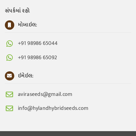
સંપર્કમાં રહો
મોબાઇલ:
+91 98986 65044
+91 98986 65092
ઇમેઇલ:
aviraseeds@gmail.com
info@hylandhybridseeds.com