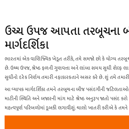
ઉચ્ચ ઉપજ આપતા તરબૂચના બીજ
માર્ગદર્શિકા
ભારતમાં એક વાણિજ્યિક ખેડૂત તરીકે, તમે સમજો છો કે યોગ્ય ત
છે. ઉચ્ચ ઉપજ, શ્રેષ્ઠ ફળની ગુણવત્તા અને લાંબા સમય સુધી શેલ
સુધીનો દરેક નિર્ણય તમારી નફાકારકતાને અસર કરે છે. શું તમે તમારી
આ વ્યાપક માર્ગદર્શિકા તમને તરબૂચના બીજ પસંદગીની જટિલતાઓને
માટીની સ્થિતિ અને બજારની માંગ માટે શ્રેષ્ઠ અનુરૂપ જાતો પસંદ ક
મહત્વપૂર્ણ પરિબળોમાં ડૂબકી લગાવીશું. ચાલો ખાતરી કરીએ કે તમને 