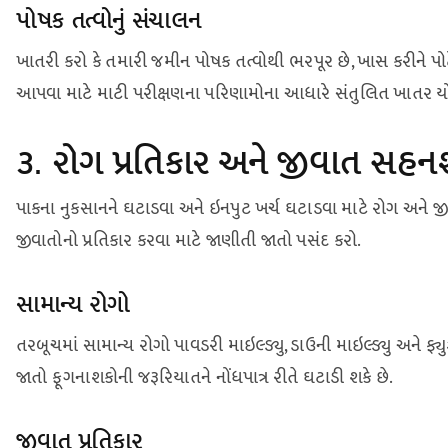
પોષક તત્વોનું સંચાલન
ખાતરી કરો કે તમારી જમીન પોષક તત્વોથી ભરપૂર છે, ખાસ કરીને પો
આપવા માટે માટી પરીક્ષણના પરિણામોના આધારે સંતુલિત ખાતર યો
૩. રોગ પ્રતિકાર અને જીવાત સહ
પાકના નુકસાનને ઘટાડવા અને ઇનપુટ ખર્ચ ઘટાડવા માટે રોગ અને જીવા
જીવાતોનો પ્રતિકાર કરવા માટે જાણીતી જાતો પસંદ કરો.
સામાન્ય રોગો
તરબૂચમાં સામાન્ય રોગો પાવડરી માઇલ્ડ્યુ, ડાઉની માઇલ્ડ્યુ અને ફ્
જાતો ફૂગનાશકોની જરૂરિયાતને નોંધપાત્ર રીતે ઘટાડી શકે છે.
જીવાત પ્રતિકાર