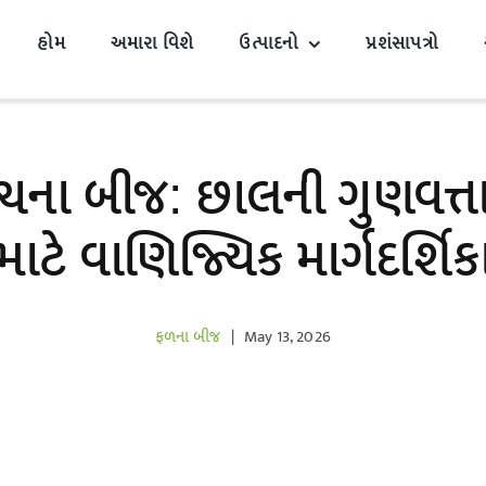
હોમ
અમારા વિશે
ઉત્પાદનો
પ્રશંસાપત્રો
ા બીજ: છાલની ગુણવત્તા 
માટે વાણિજ્યિક માર્ગદર્શિક
ફળના બીજ
|
May 13, 2026