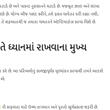
ટાડે છે અને પાકના નુકસાનને ઘટાડે છે. મજબૂત છાલ અને લાંબા
 છે. યોગ્ય બીજ પસંદ કરીને, તમે ફક્ત વાવેતર કરી રહ્યા નથી;
છો. તે શરૂઆતથી જ તમારા વળતરને ઑપ્ટિમાઇઝ કરવા વિશે છે.
 ધ્યાનમાં રાખવાના મુખ્ય
ે છે. આ પરિબળોનું કાળજીપૂર્વક મૂલ્યાંકન કરવાથી તમને આદર્શ
ીએ:
ી
ની સફળતા માટે ઉચ્ચ તાપમાન અને પૂરતો સૂર્યપ્રકાશ જરૂરી છે.