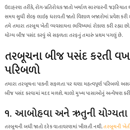
ઉદાહરણ તરીકે, રોગ-પ્રતિરોધક જાતો ખર્ચાળ સારવારની જરૂરિયાત ઘ
સમય સુધી શેલ્ફ લાઇફ ધરાવતી જાતો વિશાળ બજારોમાં પ્રવેશ કરી શકે
તમે તમારા તરબૂચ ખેતી વ્યવસાયના ભવિષ્યમાં રોકાણ કરી રહ્યા 
યોગ્ય બીજ પસંદ કરવું એ સફળતા તરફનું તમારું પ્રથમ પગલું છે.
તરબૂચના બીજ પસંદ કરતી વખતે
પરિબળો
તમારા તરબૂચના પાકની સફળતા પર ઘણા મહત્વપૂર્ણ પરિબળો અસર કર
બીજ પસંદ કરવામાં મદદ મળશે. ચાલો મુખ્ય પાસાઓનું અન્વેષણ કર
૧. આબોહવા અને ઋતુની યોગ્યતા
તરબૂચની બધી જાતો દરેક વાતાવરણમાં ખીલતી નથી.
તરબૂચની ખેત