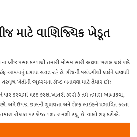
 માટે વાણિજ્યિક ખેડૂત
રબૂચના બીજ પસંદ કરવાથી તમારી મોસમ સારી અથવા ખરાબ થઈ શકે
્ફ લાઇફ આપવાનું દબાણ સતત રહે છે. બીજની પસંદગીથી લઈને લણણી
 તરબૂચ ખેતીની વ્યૂહરચના શ્રેષ્ઠ બનાવવા માટે તૈયાર છો?
 પાર કરવામાં મદદ કરશે, ખાતરી કરશે કે તમે તમારા આબોહવા,
રો છો. અમે ઉપજ, છાલની ગુણવત્તા અને શેલ્ફ લાઇફને પ્રભાવિત કરતા
તમારા રોકાણ પર શ્રેષ્ઠ વળતર મળી રહ્યું છે. ચાલો શરૂ કરીએ.