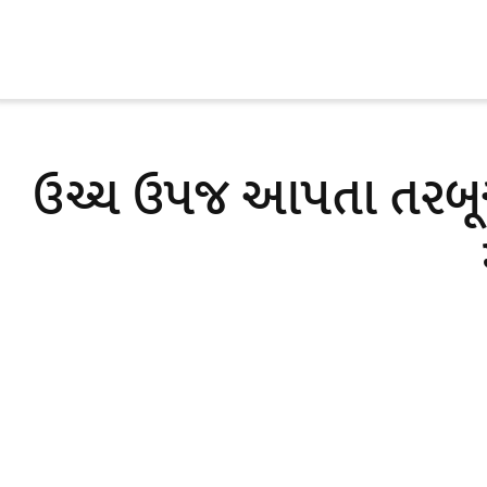
Skip
to
content
ઉચ્ચ ઉપજ આપતા તરબૂચન