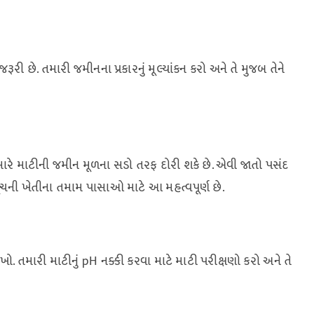
રૂરી છે. તમારી જમીનના પ્રકારનું મૂલ્યાંકન કરો અને તે મુજબ તેને
ારે માટીની જમીન મૂળના સડો તરફ દોરી શકે છે. એવી જાતો પસંદ
રબૂચની ખેતીના તમામ પાસાઓ માટે આ મહત્વપૂર્ણ છે.
ાખો. તમારી માટીનું pH નક્કી કરવા માટે માટી પરીક્ષણો કરો અને તે