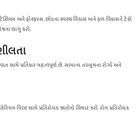
ટેશિયમ અને ફોસ્ફરસ. છોડના સ્વસ્થ વિકાસ અને ફળ વિકાસને ટેકો
જના લાગુ કરો.
નશીલતા
ત સામે પ્રતિકાર મહત્વપૂર્ણ છે. સામાન્ય તરબૂચના રોગો અને
યુઝેરિયમ વિલ્ટ સામે પ્રતિરોધક જાતોનો વિચાર કરો. રોગ પ્રતિરોધક