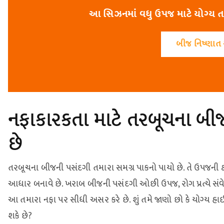
આ સિઝનમાં વધુ ઉપજ માટે યોગ્ય ત
બીજ નિષ્ણાત 
નફાકારકતા માટે તરબૂચના બીજન
છે
તરબૂચના બીજની પસંદગી તમારા સમગ્ર પાકનો પાયો છે. તે ઉપજની ક્ષ
આધાર બનાવે છે. ખરાબ બીજની પસંદગી ઓછી ઉપજ, રોગ પ્રત્યે સંવે
આ તમારા નફા પર સીધી અસર કરે છે. શું તમે જાણો છો કે યોગ્ય હાઇ
શકે છે?