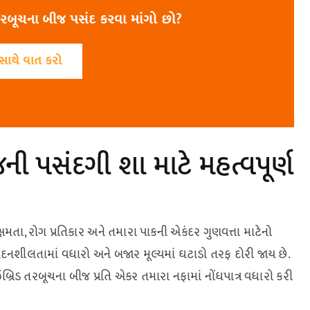
રબૂચના બીજ પસંદ કરવા માંગો છો?
સાથે વાત કરો
ી પસંદગી શા માટે મહત્વપૂર્ણ
મતા, રોગ પ્રતિકાર અને તમારા પાકની એકંદર ગુણવત્તા માટેનો
દનશીલતામાં વધારો અને બજાર મૂલ્યમાં ઘટાડો તરફ દોરી જાય છે.
બ્રિડ તરબૂચના બીજ પ્રતિ એકર તમારા નફામાં નોંધપાત્ર વધારો કરી