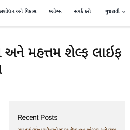
સંશોધન અને વિકાસ
બ્લોગ્સ
સંપર્ક કરો
ગુજરાતી
અને મહત્તમ શેલ્ફ લાઇફ
ા
Recent Posts
ભારતમાં ઘઉંના વાવેતરનો સમય: શ્રેષ્ઠ ઋતુ, અંકુરણ અને ઉચ્ચ