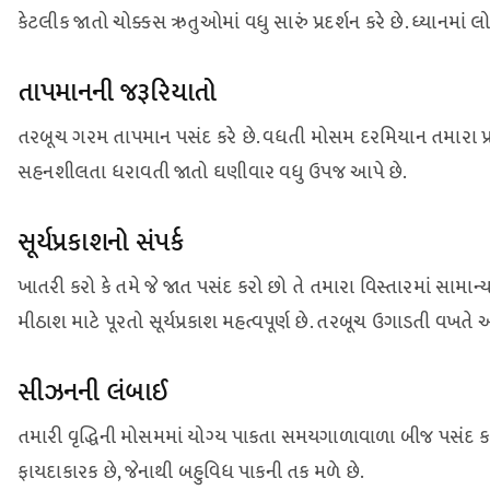
કેટલીક જાતો ચોક્કસ ઋતુઓમાં વધુ સારું પ્રદર્શન કરે છે. ધ્યાનમાં લો
તાપમાનની જરૂરિયાતો
તરબૂચ ગરમ તાપમાન પસંદ કરે છે. વધતી મોસમ દરમિયાન તમારા પ્ર
સહનશીલતા ધરાવતી જાતો ઘણીવાર વધુ ઉપજ આપે છે.
સૂર્યપ્રકાશનો સંપર્ક
ખાતરી કરો કે તમે જે જાત પસંદ કરો છો તે તમારા વિસ્તારમાં સામાન્
મીઠાશ માટે પૂરતો સૂર્યપ્રકાશ મહત્વપૂર્ણ છે. તરબૂચ ઉગાડતી વખતે
સીઝનની લંબાઈ
તમારી વૃદ્ધિની મોસમમાં યોગ્ય પાકતા સમયગાળાવાળા બીજ પસંદ કરો. 
ફાયદાકારક છે, જેનાથી બહુવિધ પાકની તક મળે છે.