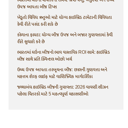
ઉપજ આપતા બીજ ટિપ્સ
ખેડૂતો વિવિધ ઋતુઓ માટે યોગ્ય હાઇબ્રિડ ટામેટાની વિવિધતા
કેવી રીતે પસંદ કરી શકે છે
કોળાના ફાયદા: યોગ્ય બીજ ઉપજ અને બજાર ગુણવત્તામાં કેવી
રીતે સુધારો કરે છે
ભારતમાં ઘઉંના બીજનો ભાવ વાસ્તવિક ROI સામે: હાઇબ્રિડ
બીજ સાથે પ્રતિ ક્વિન્ટલ ઓછો ખર્ચ
ઉચ્ચ ઉપજ આપતા તરબૂચના બીજ: છાલની ગુણવત્તા અને
મહત્તમ શેલ્ફ લાઇફ માટે વાણિજ્યિક માર્ગદર્શિકા
જથ્થાબંધ હાઇબ્રિડ બીજની ગુણવત્તા: 2026 વાવણી સીઝન
પહેલા વિતરકો માટે 5 મહત્વપૂર્ણ ચકાસણીઓ