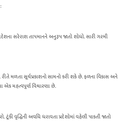
:
દેશના સરેરાશ તાપમાનને અનુરૂપ જાતો શોધો. સારી ગરમી
ય રીતે મળતા સૂર્યપ્રકાશનો સામનો કરી શકે છે. ફળના વિકાસ અને
 આ એક મહત્વપૂર્ણ વિચારણા છે.
ટૂંકી વૃદ્ધિની અવધિ ધરાવતા પ્રદેશોમાં વહેલી પાકતી જાતો