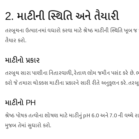
2. માટીની સ્થિતિ અને તૈયારી
તરબૂચના ઉત્પાદનમાં વધારો કરવા માટે શ્રેષ્ઠ માટીની સ્થિતિ ખૂબ જ જ
તૈયાર કરો.
માટીનો પ્રકાર
તરબૂચ સારા પાણીના નિતારવાળી, રેતાળ લોમ જમીન પસંદ કરે છે. ભ
કરો જે તમારા ચોક્કસ માટીના પ્રકારને સારી રીતે અનુકૂલન કરે. ત
માટીનો PH
શ્રેષ્ઠ પોષક તત્વોના શોષણ માટે માટીનું pH 6.0 અને 7.0 ની વચ્ચે ર
મુજબ તેમાં સુધારો કરો.