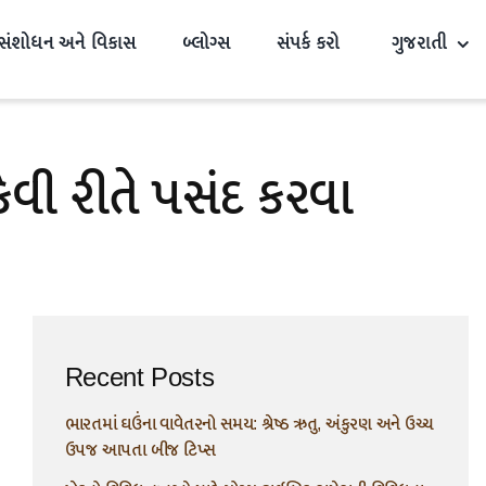
સંશોધન અને વિકાસ
બ્લોગ્સ
સંપર્ક કરો
ગુજરાતી
વી રીતે પસંદ કરવા
Recent Posts
ભારતમાં ઘઉંના વાવેતરનો સમય: શ્રેષ્ઠ ઋતુ, અંકુરણ અને ઉચ્ચ
ઉપજ આપતા બીજ ટિપ્સ