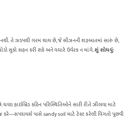
નથી. તે ઝડપથી ગરમ થાય છે, જે સીઝનની શરૂઆતમાં સારું છે,
ો સુકો સહન કરી શકે અને વધારે ઉર્વરક ન માંગે.
શું શોધવું:
ે. ઘણા હાઇબ્રિડ કઠિન પરિસ્થિતિઓને સારી રીતે ઝીલવા માટે
 જ કરે—સપ્લાયર્સ પાસે sandy soil માટે ટેસ્ટ કરેલી વિગતો પૂછવી