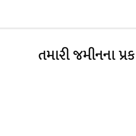
Skip
to
content
તમારી જમીનના પ્ર