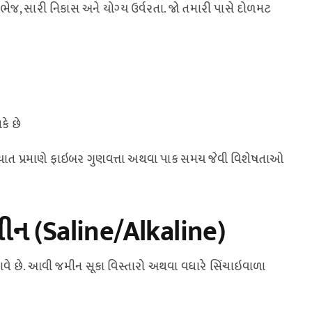
ભેજ, સારી નિકાસ અને યોગ્ય ઉર્વરતા. જો તમારી પાસે દોળમટ
કે છે
િયાત પ્રમાણે ફાઇબર ગુણવત્તા અથવા પાક સમય જેવી વિશેષતાઓ
મીન (Saline/Alkaline)
બનાવે છે. આવી જમીન સૂકા વિસ્તારો અથવા વધારે સિંચાઇવાળા