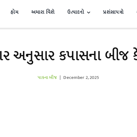
હોમ
અમારા વિશે
ઉત્પાદનો
પ્રશંસાપત્રો
કાર અનુસાર કપાસના બીજ કે
પાકના બીજ
|
December 2, 2025