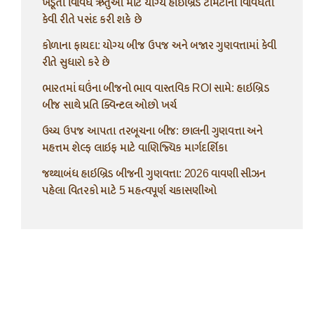
ખેડૂતો વિવિધ ઋતુઓ માટે યોગ્ય હાઇબ્રિડ ટામેટાની વિવિધતા
કેવી રીતે પસંદ કરી શકે છે
કોળાના ફાયદા: યોગ્ય બીજ ઉપજ અને બજાર ગુણવત્તામાં કેવી
રીતે સુધારો કરે છે
ભારતમાં ઘઉંના બીજનો ભાવ વાસ્તવિક ROI સામે: હાઇબ્રિડ
બીજ સાથે પ્રતિ ક્વિન્ટલ ઓછો ખર્ચ
ઉચ્ચ ઉપજ આપતા તરબૂચના બીજ: છાલની ગુણવત્તા અને
મહત્તમ શેલ્ફ લાઇફ માટે વાણિજ્યિક માર્ગદર્શિકા
જથ્થાબંધ હાઇબ્રિડ બીજની ગુણવત્તા: 2026 વાવણી સીઝન
પહેલા વિતરકો માટે 5 મહત્વપૂર્ણ ચકાસણીઓ