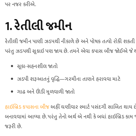
પર નજર કરીએ.
1. રેતીલી જમીન
રેતીલી જમીન પાણી ઝડપથી નીકાળે છે અને પોષક તત્વો રોકી શકતી 
પરંતુ ઝડપથી સૂકાઇ પણ જાય છે. તમને એવા કપાસ બીજ જોઈએ જે થોડ
સૂકા-સહનશીલ જાતો
ઝડપી શરૂઆતનું વૃદ્ધિ—ગરમીના તાણને હરાવવા માટે
ગાઢ અને ઊંડી મૂળવાળી જાતો
હાઇબ્રિડ કપાસના બીજ
અહીં ઘણીવાર સ્માર્ટ પસંદગી સાબિત થાય છ
બનાવવામાં આવ્યા છે. પરંતુ તેનો અર્થ એ નથી કે બધાં હાઇબ્રિડ કામ
જરૂરી છે.