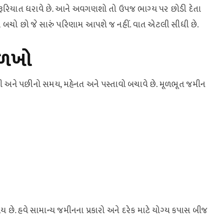
ી જરૂરિયાત ધરાવે છે. આને અવગણશો તો ઉપજ ભાગ્ય પર છોડી દેતા
બચો છો જે સારું પરિણામ આપશે જ નહીં. વાત એટલી સીધી છે.
ઓળખો
નથી અને પછીનો સમય, મહેનત અને પસ્તાવો બચાવે છે. મૂળભૂત જમીન
છે. હવે સામાન્ય જમીનના પ્રકારો અને દરેક માટે યોગ્ય કપાસ બીજ