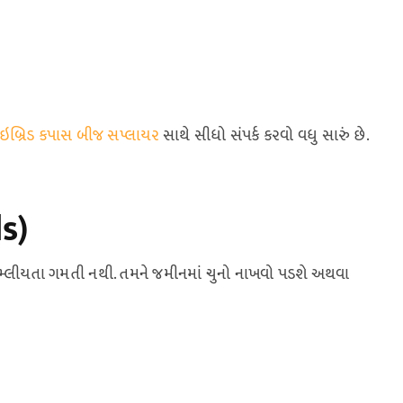
ઇબ્રિડ કપાસ બીજ સપ્લાયર
સાથે સીધો સંપર્ક કરવો વધુ સારું છે.
s)
 અમ્લીયતા ગમતી નથી. તમને જમીનમાં ચુનો નાખવો પડશે અથવા