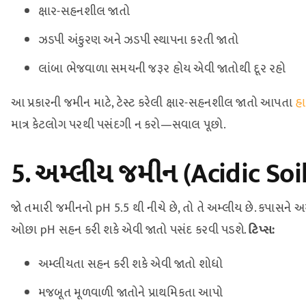
ક્ષાર-સહનશીલ જાતો
ઝડપી અંકુરણ અને ઝડપી સ્થાપના કરતી જાતો
લાંબા ભેજવાળા સમયની જરૂર હોય એવી જાતોથી દૂર રહો
આ પ્રકારની જમીન માટે, ટેસ્ટ કરેલી ક્ષાર-સહનશીલ જાતો આપતા
હા
માત્ર કેટલોગ પરથી પસંદગી ન કરો—સવાલ પૂછો.
5. અમ્લીય જમીન (Acidic Soil
જો તમારી જમીનનો pH 5.5 થી નીચે છે, તો તે અમ્લીય છે. કપાસને
ઓછા pH સહન કરી શકે એવી જાતો પસંદ કરવી પડશે.
ટિપ્સ:
અમ્લીયતા સહન કરી શકે એવી જાતો શોધો
મજબૂત મૂળવાળી જાતોને પ્રાથમિકતા આપો