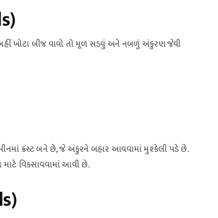
ls)
 અહીં ખોટા બીજ વાવો તો મૂળ સડવું અને નબળું અંકુરણ જેવી
ક્રસ્ટ બને છે, જે અંકુરને બહાર આવવામાં મુશ્કેલી પડે છે.
માટે વિકસાવવામાં આવી છે.
s)