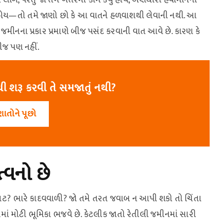
 હોય—તો તમે જાણો છો કે આ વાતને હળવાશથી લેવાની નથી. આ
ી જમીનના પ્રકાર પ્રમાણે બીજ પસંદ કરવાની વાત આવે છે. કારણ કે
જ પણ નહીં.
ી શરૂ કરવી તે સમજાતું નથી?
ણાતોને પૂછો
્વનો છે
મટ? ભારે કાદવવાળી? જો તમે તરત જવાબ ન આપી શકો તો ચિંતા
ેમાં મોટી ભૂમિકા ભજવે છે. કેટલીક જાતો રેતીલી જમીનમાં સારી