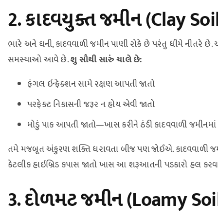
2. કાદવયુક્ત જમીન (Clay Soi
ભારે અને ઘની, કાદવવાળી જમીન પાણી રોકે છે પરંતુ ધીમે નીતરે છે.
સમસ્યાઓ આવે છે.
શુ સૌથી સારું ચાલે છે:
ફંગલ ઇન્ફેક્શન સામે રક્ષણ આપતી જાતો
પરફેક્ટ નિકાસની જરૂર ન હોય એવી જાતો
મોડું પાક આપતી જાતો—ખાસ કરીને ઠંડી કાદવવાળી જમીનમાં
તમે મજબૂત અંકુરણ શક્તિ ધરાવતા બીજ પણ જોઈએ. કાદવવાળી જમીનમાં 
કેટલીક હાઇબ્રિડ કપાસ જાતો ખાસ આ શરૂઆતની પડકારો હલ કરવા 
3. દોળમટ જમીન (Loamy Soil