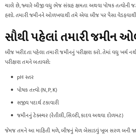
ચાલે છે, જ્યારે બીજી વધુ ભેજ સંગ્રહ ક્ષમતા અથવા પોષક તત્વોન
હશો. તમારી જમીનને ઓળખવાથી તમે એવા બીજ પર પૈસા વેડફવાથી 
સૌથી પહેલાં તમારી જમીન 
બીજ ખરીદતા પહેલા તમારી જમીનનું પરીક્ષણ કરો. તેમાં વધુ ખર્ચ 
પરીક્ષણ તમને બતાવશે:
pH સ્તર
પોષક તત્ત્વો (N, P, K)
સજીવ પદાર્થ ટકાવારી
જમીનનું ટેક્સ્ચર (રેતીલી, સિલ્ટી, કાદવ અથવા દોળમટ)
જેમજ તમને આ માહિતી મળે, બીજનું મેળ બેસાડવું ખૂબ સરળ બની જાય 