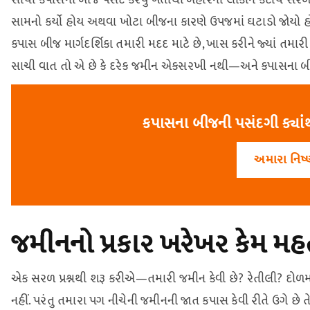
સામનો કર્યો હોય અથવા ખોટા બીજના કારણે ઉપજમાં ઘટાડો જોયો
કપાસ બીજ માર્ગદર્શિકા તમારી મદદ માટે છે, ખાસ કરીને જ્યાં તમાર
સાચી વાત તો એ છે કે દરેક જમીન એકસરખી નથી—અને કપાસના બી
કપાસના બીજની પસંદગી ક્યાંથ
અમારા નિષ્
જમીનનો પ્રકાર ખરેખર કેમ મહત
એક સરળ પ્રશ્નથી શરૂ કરીએ—તમારી જમીન કેવી છે? રેતીલી? દોળ
નહીં. પરંતુ તમારા પગ નીચેની જમીનની જાત કપાસ કેવી રીતે ઉગે છે ત