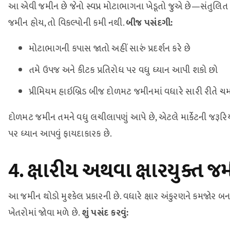
આ એવી જમીન છે જેનો સ્વપ્ન મોટાભાગના ખેડૂતો જુએ છે—સંતુલિત 
જમીન હોય, તો વિકલ્પોની કમી નથી.
બીજ પસંદગી:
મોટાભાગની કપાસ જાતો અહીં સારું પ્રદર્શન કરે છે
તમે ઉપજ અને કીટક પ્રતિરોધ પર વધુ ધ્યાન આપી શકો છો
પ્રીમિયમ હાઇબ્રિડ બીજ દોળમટ જમીનમાં વધારે સારી રીતે ચમ
દોળમટ જમીન તમને વધુ લચીલાપણું આપે છે, એટલે માર્કેટની જરૂર
પર ધ્યાન આપવું ફાયદાકારક છે.
4. ક્ષારીય અથવા ક્ષારયુક્ત જ
આ જમીન થોડો મુશ્કેલ પ્રકારની છે. વધારે ક્ષાર અંકુરણને કમજોર 
ખેતરોમાં જોવા મળે છે.
શું પસંદ કરવું: