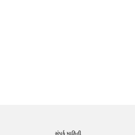
સંપર્ક માહિતી