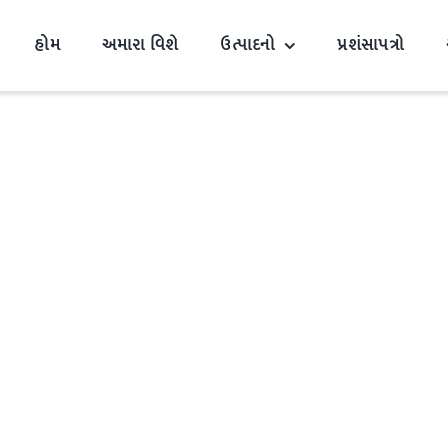
હોમ
અમારા વિશે
ઉત્પાદનો
પ્રશંસાપત્રો