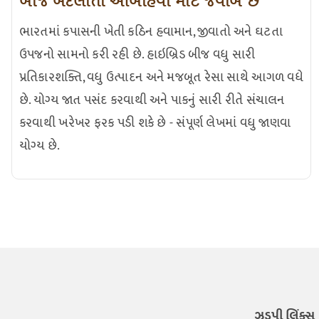
બીજ બદલાતી આબોહવા માટે જવાબ છે
ભારતમાં કપાસની ખેતી કઠિન હવામાન, જીવાતો અને ઘટતા
ઉપજનો સામનો કરી રહી છે. હાઇબ્રિડ બીજ વધુ સારી
પ્રતિકારશક્તિ, વધુ ઉત્પાદન અને મજબૂત રેસા સાથે આગળ વધે
છે. યોગ્ય જાત પસંદ કરવાથી અને પાકનું સારી રીતે સંચાલન
કરવાથી ખરેખર ફરક પડી શકે છે - સંપૂર્ણ લેખમાં વધુ જાણવા
યોગ્ય છે.
ઝડપી લિંક્સ