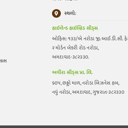
સ્થળો:
હાઇલેન્ડ હાઇબ્રિડ સીડ્સ
ઓફિસ: ૧૩૩/એ નરોડા જી.આઈ.ડી.સી. ફ
૨ મોર્ડન બેકરી રોડ નરોડા,
અમદાવાદ-૩૮૨૩૩૦.
િકાસ
અવીરા સીડ્સ પ્રા. લિ.
૬૦૫, છઠ્ઠો માળ, નરોડા બિઝનેસ હબ,
નવું નરોડા, અમદાવાદ, ગુજરાત-૩૮૨૩૩૦