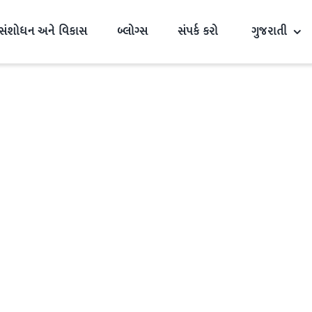
સંશોધન અને વિકાસ
બ્લોગ્સ
સંપર્ક કરો
ગુજરાતી