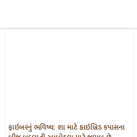
Skip
to
content
ફાઇબરનું ભવિષ્ય: શા માટે હાઇબ્રિડ કપાસના