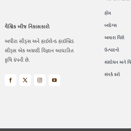
હોમ
બ્લોગ્સ
વૈશ્વિક બીજ નિકાસકારો
અમારા વિશે
અવીરા સીડ્સ અને હાઇલેન્ડ હાઇબ્રિડ
ઉત્પાદનો
સીડ્સ એક અગ્રણી વિજ્ઞાન આધારિત
કૃષિ કંપની છે.
સંશોધન અને વ
સંપર્ક કરો