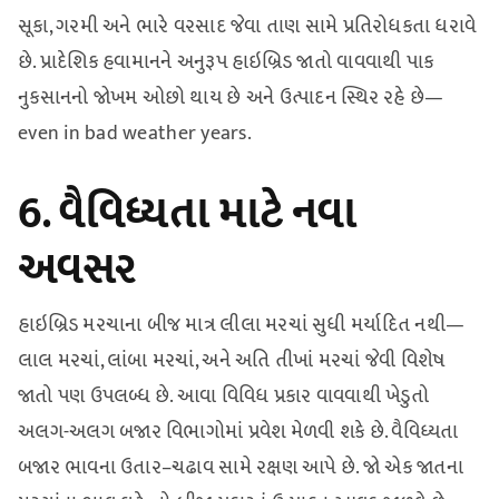
સૂકા, ગરમી અને ભારે વરસાદ જેવા તાણ સામે પ્રતિરોધકતા ધરાવે
છે. પ્રાદેશિક હવામાનને અનુરૂપ હાઇબ્રિડ જાતો વાવવાથી પાક
નુકસાનનો જોખમ ઓછો થાય છે અને ઉત્પાદન સ્થિર રહે છે—
even in bad weather years.
6. વૈવિધ્યતા માટે નવા
અવસર
હાઇબ્રિડ મરચાના બીજ માત્ર લીલા મરચાં સુધી મર્યાદિત નથી—
લાલ મરચાં, લાંબા મરચાં, અને અતિ તીખાં મરચાં જેવી વિશેષ
જાતો પણ ઉપલબ્ધ છે. આવા વિવિધ પ્રકાર વાવવાથી ખેડુતો
અલગ-અલગ બજાર વિભાગોમાં પ્રવેશ મેળવી શકે છે. વૈવિધ્યતા
બજાર ભાવના ઉતાર–ચઢાવ સામે રક્ષણ આપે છે. જો એક જાતના