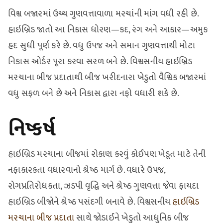
વિશ્વ બજારમાં ઉચ્ચ ગુણવત્તાવાળા મરચાંની માંગ વધી રહી છે.
હાઇબ્રિડ જાતો આ નિકાસ ધોરણ—કદ, રંગ અને આકાર—અમુક
હદ સુધી પૂર્ણ કરે છે. વધુ ઉપજ અને સમાન ગુણવત્તાથી મોટા
નિકાસ ઓર્ડર પૂરા કરવા સરળ બને છે. વિશ્વસનીય હાઇબ્રિડ
મરચાના બીજ પ્રદાતાથી બીજ ખરીદનારા ખેડુતો વૈશ્વિક બજારમાં
વધુ સફળ બને છે અને નિકાસ દ્વારા નફો વધારી શકે છે.
નિષ્કર્ષ
હાઇબ્રિડ મરચાના બીજમાં રોકાણ કરવું કોઈપણ ખેડૂત માટે તેની
નફાકારકતા વધારવાનો શ્રેષ્ઠ માર્ગ છે. વધારે ઉપજ,
રોગપ્રતિરોધકતા, ઝડપી વૃદ્ધિ અને શ્રેષ્ઠ ગુણવત્તા જેવા ફાયદા
હાઇબ્રિડ બીજોને શ્રેષ્ઠ પસંદગી બનાવે છે. વિશ્વસનીય
હાઇબ્રિડ
મરચાના બીજ પ્રદાતા
સાથે જોડાઈને ખેડુતો આધુનિક બીજ