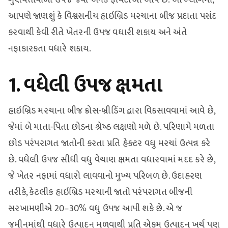
આપણે જાણશું કે વિશ્વસનીય હાઇબ્રિડ મરચાના બીજ પ્રદાતા પસંદ
કરવાથી કેવી રીતે ખેતરની ઉપજ વધારી શકાય અને અંતે
નફાકારકતા વધારે શકાય.
1. વધેલી ઉપજ ક્ષમતા
હાઇબ્રિડ મરચાના બીજ ક્રોસ-બ્રીડિંગ દ્વારા વિકસાવવામાં આવે છે,
જેમાં બે માતા-પિતા છોડના શ્રેષ્ઠ લક્ષણો મળે છે. પરિણામે મળતા
છોડ પરંપરાગત જાતોની કરતા પ્રતિ હેક્ટર વધુ મરચાં ઉત્પન્ન કરે
છે. વધેલી ઉપજ સીધી વધુ વેચાણ ક્ષમતા વધારવામાં મદદ કરે છે,
જે ખેતર નફામાં વધારો લાવવાનો મુખ્ય પરિબળ છે. ઉદાહરણ
તરીકે, કેટલીક હાઇબ્રિડ મરચાની જાતો પરંપરાગત બીજની
સરખામણીએ 20–30% વધુ ઉપજ આપી શકે છે. એ જ
જમીનમાંથી વધારે ઉત્પાદન મળવાથી પ્રતિ એકમ ઉત્પાદન ખર્ચ પણ