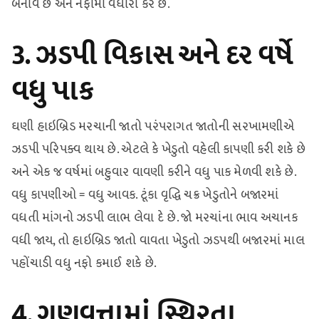
બનાવે છે અને નફામાં વધારો કરે છે.
3. ઝડપી વિકાસ અને દર વર્ષે
વધુ પાક
ઘણી હાઇબ્રિડ મરચાની જાતો પરંપરાગત જાતોની સરખામણીએ
ઝડપી પરિપક્વ થાય છે. એટલે કે ખેડુતો વહેલી કાપણી કરી શકે છે
અને એક જ વર્ષમાં બહુવાર વાવણી કરીને વધુ પાક મેળવી શકે છે.
વધુ કાપણીઓ = વધુ આવક. ટૂંકા વૃદ્ધિ ચક્ર ખેડુતોને બજારમાં
વધતી માંગનો ઝડપી લાભ લેવા દે છે. જો મરચાંના ભાવ અચાનક
વધી જાય, તો હાઇબ્રિડ જાતો વાવતા ખેડુતો ઝડપથી બજારમાં માલ
પહોંચાડી વધુ નફો કમાઈ શકે છે.
4. ગુણવત્તામાં સ્થિરતા