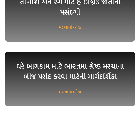
તીખાશ અને રંગ માટે હાઇબ્રિડ જાતોની
પસંદગી
મરચાનાં બીજ
ઘરે બાગકામ માટે ભારતમાં શ્રેષ્ઠ મરચાંના
બીજ પસંદ કરવા માટેની માર્ગદર્શિકા
મરચાનાં બીજ