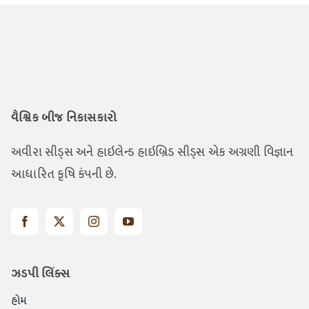
વૈશ્વિક બીજ નિકાસકારો
અવીરા સીડ્સ અને હાઇલેન્ડ હાઇબ્રિડ સીડ્સ એક અગ્રણી વિજ્ઞાન
આધારિત કૃષિ કંપની છે.
ઝડપી લિંક્સ
હોમ