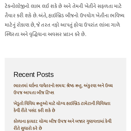
ટેક્નોલોજીનો લાભ લઈ શકે છે અને તેમની ખેતીને સફળતા માટે
તૈયાર કરી શકે છે. અંતે, હાઇબ્રિડ બીજનો ઉપયોગ ખેતીના ભવિષ્ય
માટેનું રોકાણ છે, જે તરત નફો આપતું હોવા ઉપરાંત લાંબા ગાળે
સ્થિરતા અને વૃદ્ધિવાના અવસર પ્રદાન કરે છે.
Recent Posts
ભારતમાં ઘઉંના વાવેતરનો સમય: શ્રેષ્ઠ ઋતુ, અંકુરણ અને ઉચ્ચ
ઉપજ આપતા બીજ ટિપ્સ
ખેડૂતો વિવિધ ઋતુઓ માટે યોગ્ય હાઇબ્રિડ ટામેટાની વિવિધતા
કેવી રીતે પસંદ કરી શકે છે
કોળાના ફાયદા: યોગ્ય બીજ ઉપજ અને બજાર ગુણવત્તામાં કેવી
રીતે સુધારો કરે છે