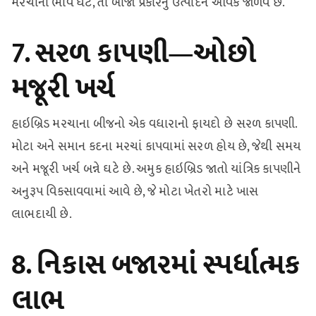
મરચાંના ભાવ ઘટે, તો બીજા પ્રકારનું ઉત્પાદન આવક જાળવે છે.
7. સરળ કાપણી—ઓછો
મજૂરી ખર્ચ
હાઇબ્રિડ મરચાના બીજનો એક વધારાનો ફાયદો છે સરળ કાપણી.
મોટા અને સમાન કદના મરચાં કાપવામાં સરળ હોય છે, જેથી સમય
અને મજૂરી ખર્ચ બન્ને ઘટે છે. અમુક હાઇબ્રિડ જાતો યાંત્રિક કાપણીને
અનુરૂપ વિકસાવવામાં આવે છે, જે મોટા ખેતરો માટે ખાસ
લાભદાયી છે.
8. નિકાસ બજારમાં સ્પર્ધાત્મક
લાભ