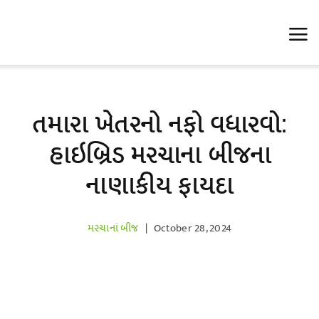
Skip
to
content
તમારા ખેતરનો નફો વધારવો:
હાઇબ્રિડ મરચાના બીજના
નાણાકીય ફાયદા
મરચાનાં બીજ
|
October 28, 2024