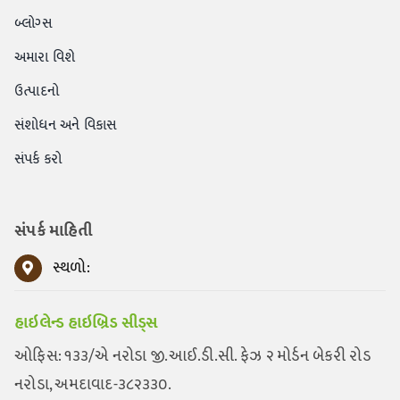
બ્લોગ્સ
અમારા વિશે
ઉત્પાદનો
સંશોધન અને વિકાસ
સંપર્ક કરો
સંપર્ક માહિતી
સ્થળો:
હાઇલેન્ડ હાઇબ્રિડ સીડ્સ
ઓફિસ: ૧૩૩/એ નરોડા જી.આઈ.ડી.સી. ફેઝ ૨ મોર્ડન બેકરી રોડ
નરોડા, અમદાવાદ-૩૮૨૩૩૦.