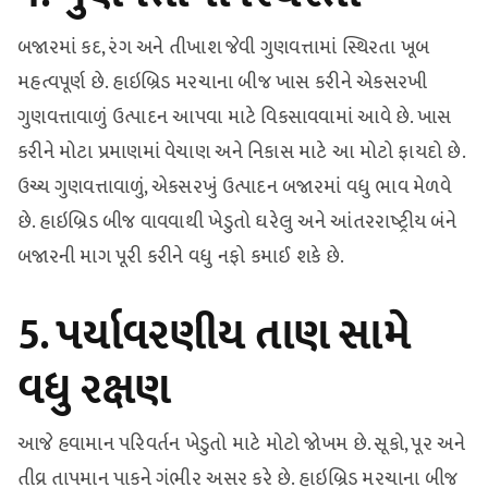
બજારમાં કદ, રંગ અને તીખાશ જેવી ગુણવત્તામાં સ્થિરતા ખૂબ
મહત્વપૂર્ણ છે. હાઇબ્રિડ મરચાના બીજ ખાસ કરીને એકસરખી
ગુણવત્તાવાળું ઉત્પાદન આપવા માટે વિકસાવવામાં આવે છે. ખાસ
કરીને મોટા પ્રમાણમાં વેચાણ અને નિકાસ માટે આ મોટો ફાયદો છે.
ઉચ્ચ ગુણવત્તાવાળું, એકસરખું ઉત્પાદન બજારમાં વધુ ભાવ મેળવે
છે. હાઇબ્રિડ બીજ વાવવાથી ખેડુતો ઘરેલુ અને આંતરરાષ્ટ્રીય બંને
બજારની માગ પૂરી કરીને વધુ નફો કમાઈ શકે છે.
5. પર્યાવરણીય તાણ સામે
વધુ રક્ષણ
આજે હવામાન પરિવર્તન ખેડુતો માટે મોટો જોખમ છે. સૂકો, પૂર અને
તીવ્ર તાપમાન પાકને ગંભીર અસર કરે છે. હાઇબ્રિડ મરચાના બીજ