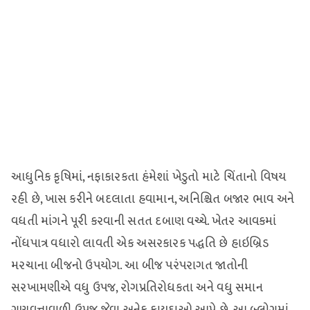
આધુનિક કૃષિમાં, નફાકારકતા હંમેશાં ખેડુતો માટે ચિંતાનો વિષય
રહી છે, ખાસ કરીને બદલાતા હવામાન, અનિશ્ચિત બજાર ભાવ અને
વધતી માંગને પૂરી કરવાની સતત દબાણ વચ્ચે. ખેતર આવકમાં
નોંધપાત્ર વધારો લાવતી એક અસરકારક પદ્ધતિ છે હાઇબ્રિડ
મરચાના બીજનો ઉપયોગ. આ બીજ પરંપરાગત જાતોની
સરખામણીએ વધુ ઉપજ, રોગપ્રતિરોધકતા અને વધુ સમાન
ગુણવત્તાવાળી ઉપજ જેવા અનેક ફાયદાઓ આપે છે. આ બ્લોગમાં,