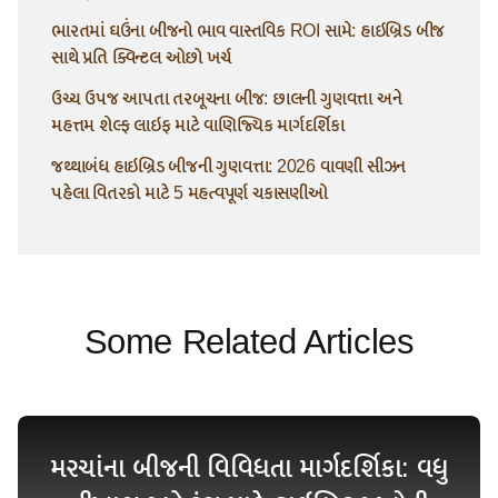
ભારતમાં ઘઉંના બીજનો ભાવ વાસ્તવિક ROI સામે: હાઇબ્રિડ બીજ
સાથે પ્રતિ ક્વિન્ટલ ઓછો ખર્ચ
ઉચ્ચ ઉપજ આપતા તરબૂચના બીજ: છાલની ગુણવત્તા અને
મહત્તમ શેલ્ફ લાઇફ માટે વાણિજ્યિક માર્ગદર્શિકા
જથ્થાબંધ હાઇબ્રિડ બીજની ગુણવત્તા: 2026 વાવણી સીઝન
પહેલા વિતરકો માટે 5 મહત્વપૂર્ણ ચકાસણીઓ
Some Related Articles
મરચાંના બીજની વિવિધતા માર્ગદર્શિકા: વધુ