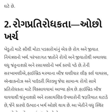
ઘટે છે.
2. રોગપ્રતિરોધકતા—ઓછો
ખર્ચ
ખેડુતો માટે સૌથી મોટા પડકારોમાંનું એક છે રોગ અને જીવાત
નિયંત્રણનો ખર્ચ. પરંપરાગત જાતોને રોગો અને જીવાતોથી બચાવવા
વધુ જંતુનાશકો અને રસાયણોનો ખર્ચ કરવો પડે છે. તેની
સરખામણીએ, હાઇબ્રિડ મરચાના બીજ ઘણીવાર લીફ કર્લ વાયરસ,
ઍન્થ્રાક્નોઝ અને પાઉડરી મિલ્ડ્યુ જેવા સામાન્ય રોગો સામે
પ્રતિરોધકતા માટે વિકસાવવામાં આવ્યા હોય છે. હાઇબ્રિડ બીજ
વાવવાથી જંતુનાશકો અને રાસાયણિક ઉપચારોની જરૂરિયાત ઘટાડે
છે, જેને કારણે ઉત્પાદન ખર્ચ ઓછો થાય છે. આ ખેતીને વધુ સ્થિર