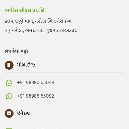
અવીરા સીડ્સ પ્રા. લિ.
૬૦૫, છઠ્ઠો માળ, નરોડા બિઝનેસ હબ,
નવું નરોડા, અમદાવાદ, ગુજરાત-૩૮૨૩૩૦
સંપર્કમાં રહો
મોબાઇલ:
+91 98986 65044
+91 98986 65092
ઇમેઇલ: